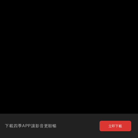
下載四季APP讓影音更順暢
立即下載