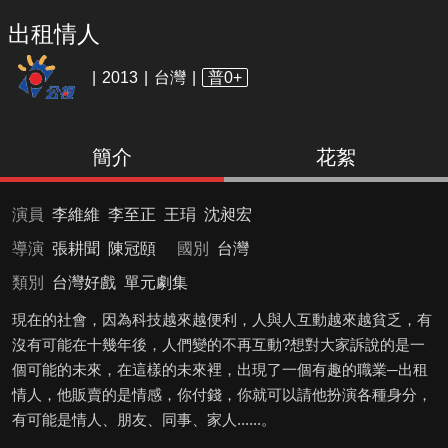
出租情人
2013
台灣
普0+
簡介
花絮
演員
李維維
李至正
王琄
沈昶宏
導演
張耕聞
陳冠頤
國別
台灣
類別
台灣好戲
單元劇集
現在的社會，因為科技越來越便利，人與人互動越來越貧乏，有
沒有可能在十幾年後，人們變的不再互動?想對大家訴說的是一
個可能的未來，在這樣的未來裡，出現了一個有趣的職業─出租
情人，他販賣的是情感，你付錢，你就可以請他扮演各種身分，
有可能是情人、朋友、同事、家人......。