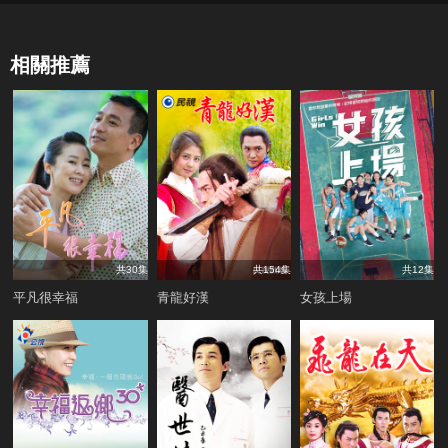
相關推薦
共30集
共154集
共12集
平凡很幸福
青龍好漢
女孩上場