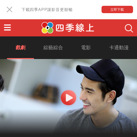
下載四季APP讓影音更順暢
立即下載
戲劇
綜藝綜合
電影
卡通動漫