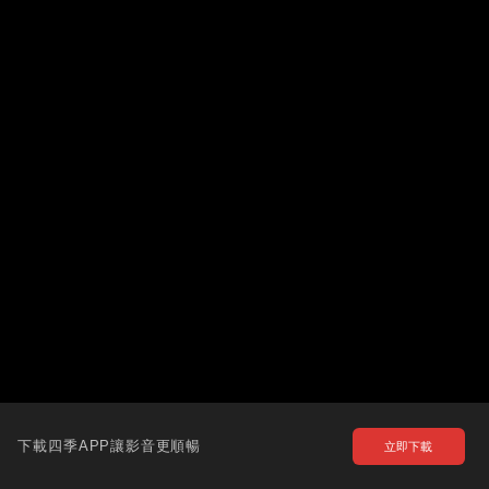
下載四季APP讓影音更順暢
立即下載