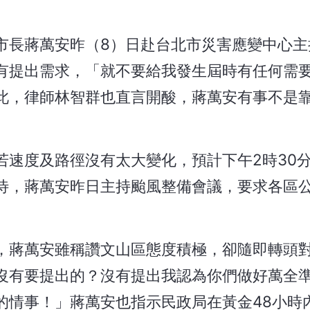
市長蔣萬安昨（8）日赴台北市災害應變中心主
有提出需求，「就不要給我發生屆時有任何需
此，律師林智群也直言開酸，蔣萬安有事不是
若速度及路徑沒有太大變化，預計下午2時30
待，蔣萬安昨日主持颱風整備會議，要求各區
，蔣萬安雖稱讚文山區態度積極，卻隨即轉頭
沒有要提出的？沒有提出我認為你們做好萬全
的情事！」蔣萬安也指示民政局在黃金48小時