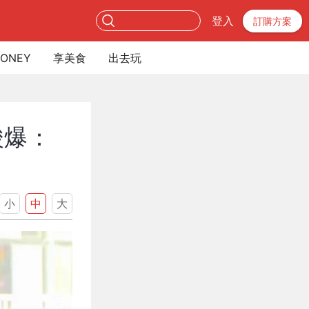
登入
訂購方案
ONEY
享美食
出去玩
酸爆：
小
中
大