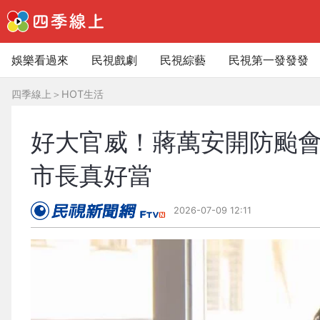
娛樂看過來
民視戲劇
民視綜藝
民視第一發發發
四季線上
＞
HOT生活
好大官威！蔣萬安開防颱會
市長真好當
2026-07-09 12:11