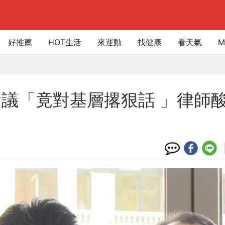
好推薦
HOT生活
來運動
找健康
看天氣
M
議「竟對基層撂狠話 」律師