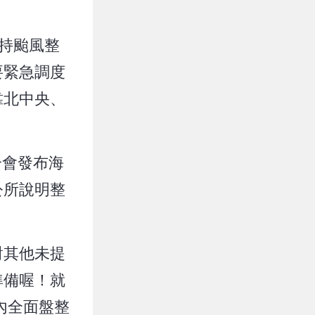
持颱風整
要緊急調度
靠北中央、
分會發布海
公所說明整
對其他未提
準備喔！就
內全面盤整