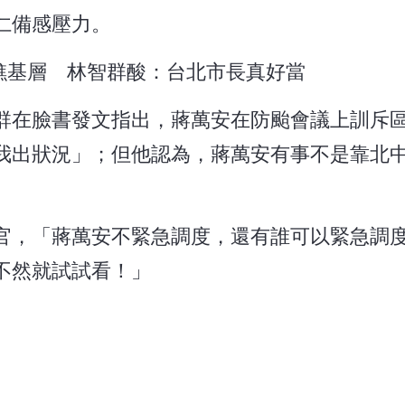
仁備感壓力。
譙基層 林智群酸：台北市長真好當
群在臉書發文指出，蔣萬安在防颱會議上訓斥
我出狀況」；但他認為，蔣萬安有事不是靠北
官，「蔣萬安不緊急調度，還有誰可以緊急調
不然就試試看！」