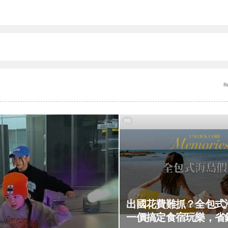
R
PR
出國花費難抓？全包式
一價搞定食宿玩樂，省