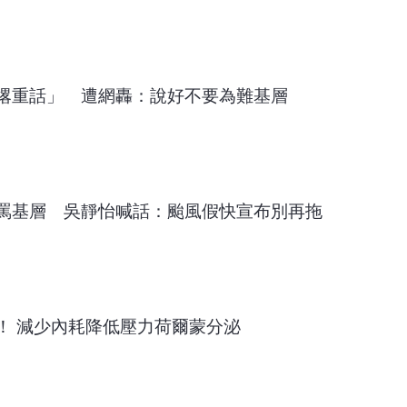
撂重話」 遭網轟：說好不要為難基層
罵基層 吳靜怡喊話：颱風假快宣布別再拖
！ 減少內耗降低壓力荷爾蒙分泌