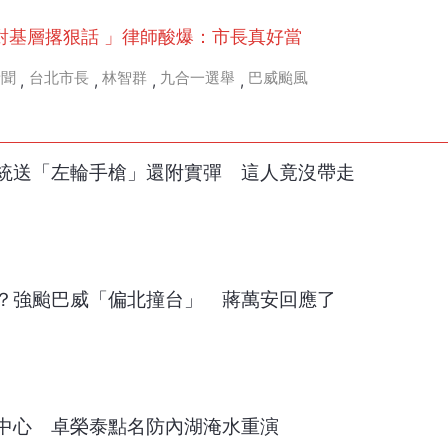
對基層撂狠話 」律師酸爆：市長真好當
新聞
台北市長
林智群
九合一選舉
巴威颱風
,
,
,
,
統送「左輪手槍」還附實彈 這人竟沒帶走
？強颱巴威「偏北撞台」 蔣萬安回應了
中心 卓榮泰點名防內湖淹水重演