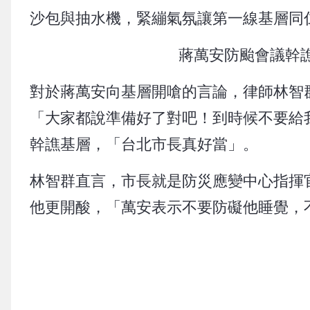
沙包與抽水機，緊繃氣氛讓第一線基層同
蔣萬安防颱會議幹
對於蔣萬安向基層開嗆的言論，律師林智
「大家都說準備好了對吧！到時候不要給
幹譙基層，「台北市長真好當」。
林智群直言，市長就是防災應變中心指揮
他更開酸，「萬安表示不要防礙他睡覺，