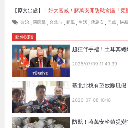
【原文出處】：
好大官威！蔣萬安開防颱會議「竟
政治
國民黨
台北市
颱風
生活
蔣萬安
巴威
快
,
,
,
,
,
,
,
延伸閱讀
超狂伴手禮！土耳其總
2026/07/09 11:49:39
{PLAYICON}
基北北桃有望放颱風假
2026-07-08 18:18
防颱！蔣萬安坐鎮災變