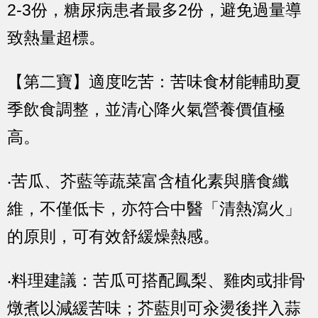
2-3份，糖尿病患者最多2份，避免過量導
致熱量超標。
【第二寶】適度吃苦：苦味食材能輔助夏
季飲食調整，並清心降火氣營養價值極
高。
‧苦瓜、芥藍等蔬菜富含植化素與膳食纖
維，不僅低卡，亦符合中醫「清熱瀉火」
的原則，可有效舒緩燥熱感。
‧料理建議：苦瓜可搭配鳳梨、雞肉或排骨
燉煮以減緩苦味；芥藍則可汆燙後拌入蒜