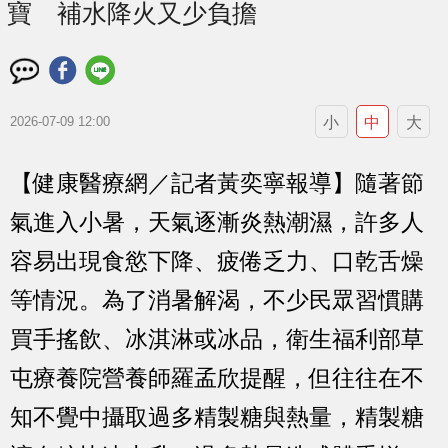
寶 補水降火又少負擔
小
中
大
2026-07-09 12:00
【健康醫療網／記者黃奕寧報導】隨著節
氣進入小暑，天氣逐漸炎熱潮濕，許多人
容易出現食慾下降、疲倦乏力、口乾舌燥
等情況。為了消暑解渴，不少民眾習慣購
買手搖飲、冰淇淋或冰品，衛生福利部草
屯療養院營養師羅孟欣提醒，但往往在不
知不覺中攝取過多精製糖與熱量，精製糖