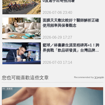
0度選手出奇招消暑
2026-07-06 23:40
面膜天天敷比較好？醫師解析正確
使用頻率與保養觀念
2026-06-29 17:27
籃球／林書豪生涯里程碑再+1！跨
界挑戰「飲品研發員」台灣品牌接
招「書豪障礙」
2026-07-03 17:14
您也可能喜歡這些文章
Recommended by
PR・新素簡