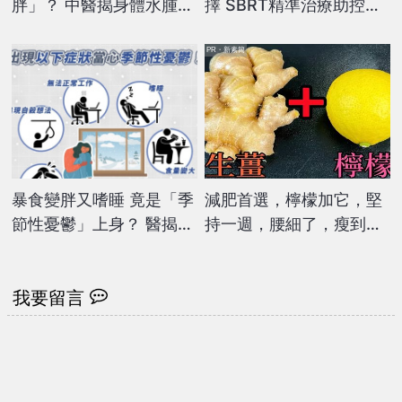
胖」？ 中醫揭身體水腫的
擇 SBRT精準治療助控制
原因
病灶
PR・新素簡
暴食變胖又嗜睡 竟是「季
減肥首選，檸檬加它，堅
節性憂鬱」上身？ 醫揭3
持一週，腰細了，瘦到你
招助身心恢復穩定
懷疑人生
我要留言