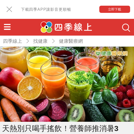
下載四季APP讓影音更順暢
立即下載
四季線上
找健康
健康醫療網
天熱別只喝手搖飲！營養師推消暑3