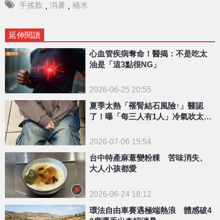
手搖飲
消暑
補水
,
,
延伸閱讀
心血管疾病奪命！醫揭：不是吃太
油是「這3點很NG」
2026-06-25 20:55
夏季太熱「罹腎結石風險↑」醫認
了！曝「每三人有1人」冷氣吹太久
易中招
2026-07-06 15:54
台中特產麻薏變粉粿 苦味消失、
大人小孩都愛
2026-06-24 18:12
環法自由車賽遇極端熱浪 體感破4