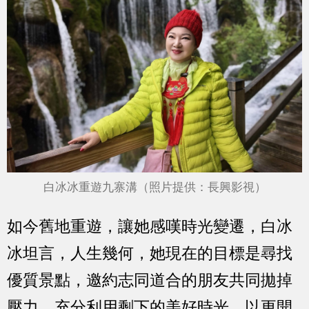
白冰冰重遊九寨溝（照片提供：長興影視）
如今舊地重遊，讓她感嘆時光變遷，白冰
冰坦言，人生幾何，她現在的目標是尋找
優質景點，邀約志同道合的朋友共同拋掉
壓力，充分利用剩下的美好時光，以更開