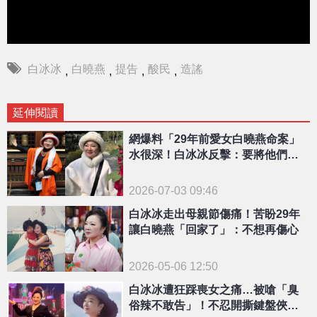
白冰冰
白曉燕
提告
酸民
造謠
,
,
,
,
延伸閱讀
網爆料「29年前愛女白曉燕命案」
水很深！白冰冰反擊：要將他們送
進法院
2026-07-03 09:46
白冰冰走出母親節傷痛！苦盼29年
讓白曉燕「回家了」：不想再傷心
2026-05-06 12:50
白冰冰遭狂踩喪女之痛…被嗆「臭
俗辣不敢告」！不忍開撕鍵盤俠：