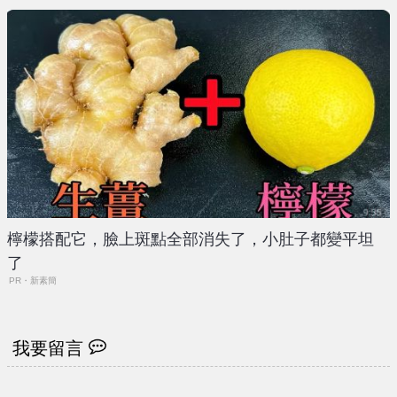
檸檬搭配它，臉上斑點全部消失了，小肚子都變平坦
了
PR・新素簡
我要留言