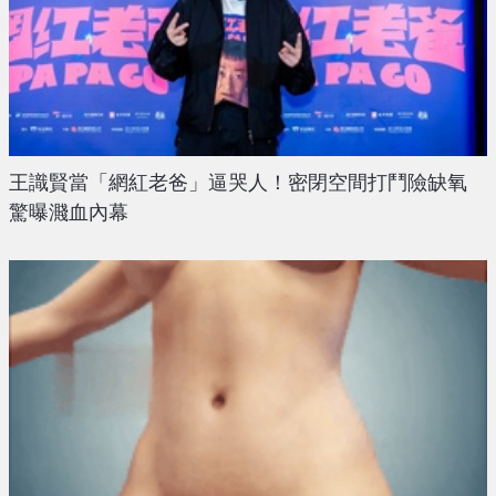
王識賢當「網紅老爸」逼哭人！密閉空間打鬥險缺氧
驚曝濺血內幕