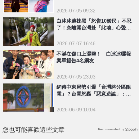
等收警局通知
2026-07-05 09:32
白冰冰遭抹黑「怒告10酸民」不忍
了！突離開台灣赴「此地」心聲全
說了
2026-07-07 16:46
不滿在傷口上灑鹽！ 白冰冰曬報
案單提告4名網友
2026-07-05 23:03
網傳中東局勢引爆「台灣將分區限
電」？台電怒轟「惡意造謠」：已
赴北檢提告
2026-06-09 10:04
您也可能喜歡這些文章
Recommended by