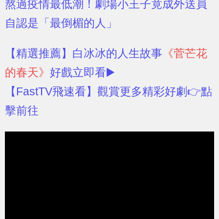
熬過疫情最低潮！劇場小王子竟成外送員
自認是「最倒楣的人」
【精選推薦】
白冰冰的人生故事
《菅芒花
的春天》
好戲立即看▶️
【FastTV飛速看】
觀賞更多精彩好劇👉點
擊前往