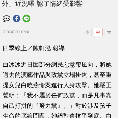
外」近況曝 認了情緒受影響
小
中
大
2026-07-09 12:00
四季線上／陳軒泓 報導
白冰冰近日因部分網民惡意帶風向，將她
過去的演藝作品與政黨立場掛鉤，甚至重
提女兒白曉燕命案進行人身攻擊。她嚴正
聲明：「我不屬於任何政黨，而是凡事靠
自己打拼的『努力黨』。」對於涉及孩子
生命的底線問題，她絕對會抗爭到底。白