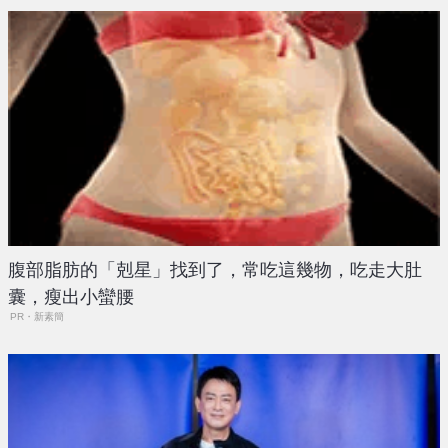
腹部脂肪的「剋星」找到了，常吃這幾物，吃走大肚
囊，瘦出小蠻腰
PR・新素簡