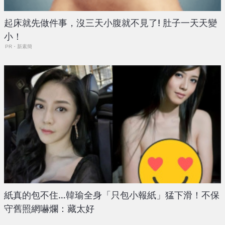
起床就先做件事，沒三天小腹就不見了! 肚子一天天變
小！
PR・新素簡
紙真的包不住…韓瑜全身「只包小報紙」猛下滑！不保
守舊照網嚇爛：藏太好