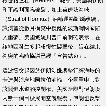
根據路透社（Reuters）報導，美國與伊朗
和平談判面臨破裂，加上荷姆茲海峽
（Strait of Hormuz）油輪運輸斷斷續續，
讓渴望從數月衝突中復甦的波斯灣國家陷
入噩夢。美國總統川普日前明確表示，在
該地區發生多起報復性襲擊後，旨在結束
衝突的臨時協議已經「宣告結束」。
這波衝突起因於伊朗涉嫌襲擊行經海峽的
卡達與沙烏地阿拉伯油輪，企圖重申其對
該關鍵水道的控制權。美國隨即對伊朗境
內數十個目標展開空襲報復，伊朗也反擊