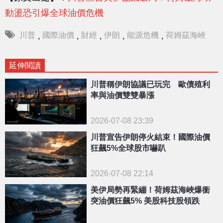
動盪恐引爆全球油價危機
川普
國際油價
財經
伊朗
能源危機
荷姆茲海峽
,
,
,
,
,
延伸閱讀
川普稱伊朗協議已玩完 歐債殖利
率與油價雙雙暴漲
2026-07-08 23:39
川普宣告伊朗停火結束！國際油價
狂飆5%全球股市嚇趴
2026-07-08 22:14
美伊局勢再緊繃！荷姆茲海峽爆衝
突油價狂飆5% 美股科技股領跌