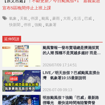
【原文出處】：
不斷更新／今日颱風假+1 嘉義緊急
宣布5區晚間停止上班上課
氣象
天氣
停課
颱風
豪雨
大雨
生活
巴威
,
,
,
,
,
,
,
,
快新聞
停班
強颱
氣象署
,
,
,
延伸閱讀
颱風警報一發布賣場總是擠滿採買
的人潮 囤糧不是買越多越好 而是買
得營養買得聰明
2026/07/09 17:14:51
{PLAYICON}
LIVE／明天放假？巴威颱風直撲台
灣 氣象署10:15最新說明
2026-07-09 09:13
明放颱風假？強颱「巴威」最新路
徑曝光 最快這時間海陸警齊發