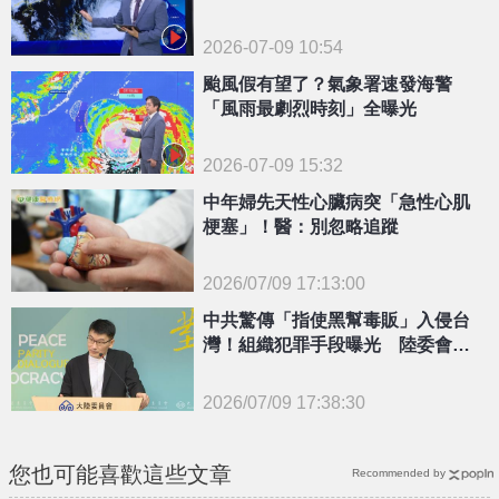
2026-07-09 10:54
颱風假有望了？氣象署速發海警
「風雨最劇烈時刻」全曝光
2026-07-09 15:32
中年婦先天性心臟病突「急性心肌
梗塞」！醫：別忽略追蹤
2026/07/09 17:13:00
{PLAYICON}
中共驚傳「指使黑幫毒販」入侵台
灣！組織犯罪手段曝光 陸委會全
說了
2026/07/09 17:38:30
{PLAYICON}
您也可能喜歡這些文章
Recommended by