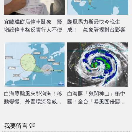
宜蘭糕餅店停車亂象 擬
颱風馬力斯最快今晚生
增設停車格反害行人不便
成！ 氣象署揭對台影響
白海豚颱風來勢洶洶！移
白海豚「鬼閃神山」衝中
動變慢、外圍環流發威
國！全台「暴風圈侵襲
北台週末恐迎狂風暴雨
率」再上升 1縣市最高達
67%
我要留言