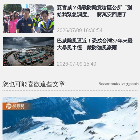
耍官威？備戰防颱竟嗆區公所「別
給我緊急調度」 蔣萬安回應了
2026/07/09 16:36:54
{PLAYICON}
巴威颱風逼近！恐成台灣37年來最
大暴風半徑 嚴防強風豪雨
2026-07-09 15:40
您也可能喜歡這些文章
Recommended by