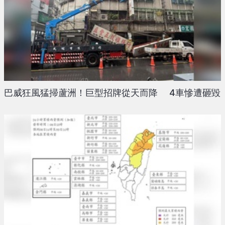
巴威狂風猛掃蘆洲！巨型招牌從天而降 4車慘遭砸毀