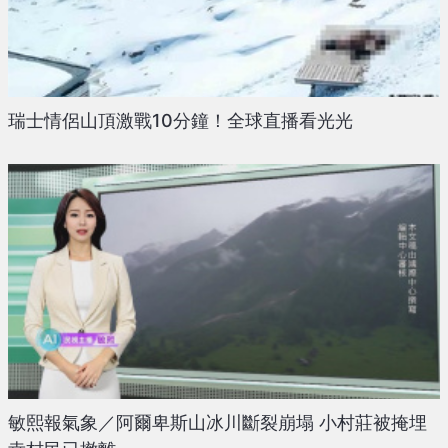
瑞士情侶山頂激戰10分鐘！全球直播看光光
敏熙報氣象／阿爾卑斯山冰川斷裂崩塌 小村莊被掩埋