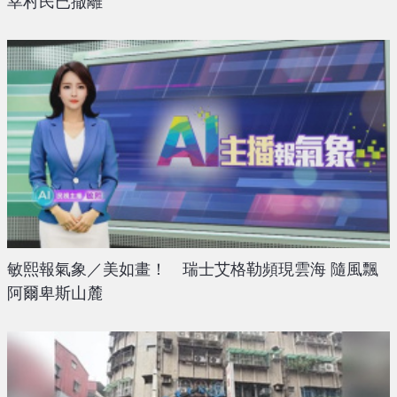
幸村民已撤離
敏熙報氣象／美如畫！ 瑞士艾格勒頻現雲海 隨風飄
阿爾卑斯山麓