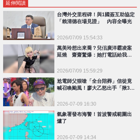
延伸閱讀
台灣外交里程碑！與1國簽互助協定
「賴清德在場見證」 內容全曝光
2026/07/09 15:54:33
{PLAYICON}
萬美玲想出來喬？兒佀廣洋霸凌案
延燒 齋齋驚爆：她打電話給我爸
媽
2026/07/09 15:59:29
{PLAYICON}
尬電師父狠嗆「全台陪葬」信徒竟
喊召喚颱風！廖大乙怒出手「揪3類
高手」：該站出來了
2026-07-09 16:30
氣象署發布海警！首波警戒範圍出
爐了
2026-07-09 14:34