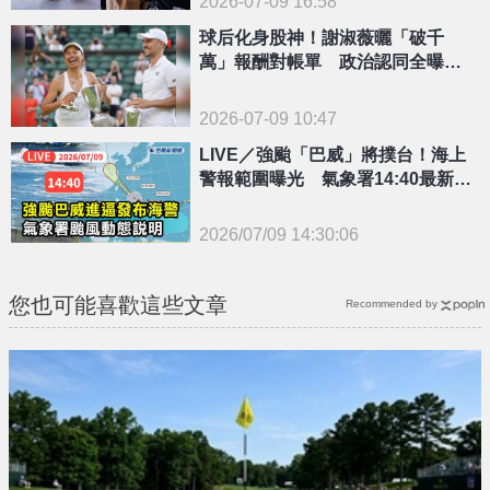
2026-07-09 16:58
球后化身股神！謝淑薇曬「破千
萬」報酬對帳單 政治認同全曝光
了
2026-07-09 10:47
LIVE／強颱「巴威」將撲台！海上
警報範圍曝光 氣象署14:40最新說
明
2026/07/09 14:30:06
{PLAYICON}
您也可能喜歡這些文章
Recommended by