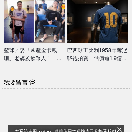
籃球／娶「國產金卡戴
巴西球王比利1958年奪冠
珊」老婆羨煞眾人！「台
戰袍拍賣 估價逾1.9億台
版LBJ」周儀翔驚傳婚變
幣創紀錄
我要留言
本系統使用cookies, 繼續使用本網站表示您接受我們