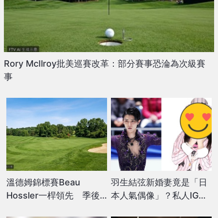
Rory McIlroy批美巡賽改革：部分賽事恐淪為次級賽
事
溫德姆錦標賽Beau
羽生結弦新婚妻竟是「日
Hossler一桿領先 季後
本人氣偶像」？私人IG告
賽爭奪戰開打
白被挖 網揪4線索