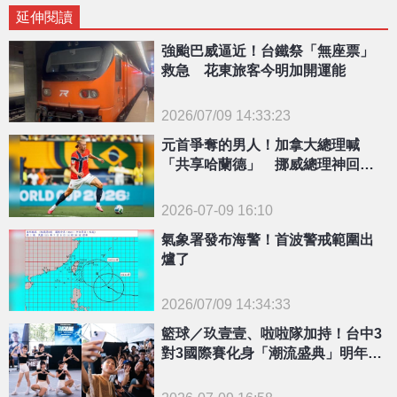
延伸閱讀
強颱巴威逼近！台鐵祭「無座票」
救急 花東旅客今明加開運能
2026/07/09 14:33:23
{PLAYICON}
元首爭奪的男人！加拿大總理喊
「共享哈蘭德」 挪威總理神回：
他非賣品
2026-07-09 16:10
氣象署發布海警！首波警戒範圍出
爐了
2026/07/09 14:34:33
{PLAYICON}
籃球／玖壹壹、啦啦隊加持！台中3
對3國際賽化身「潮流盛典」明年有
望再加開