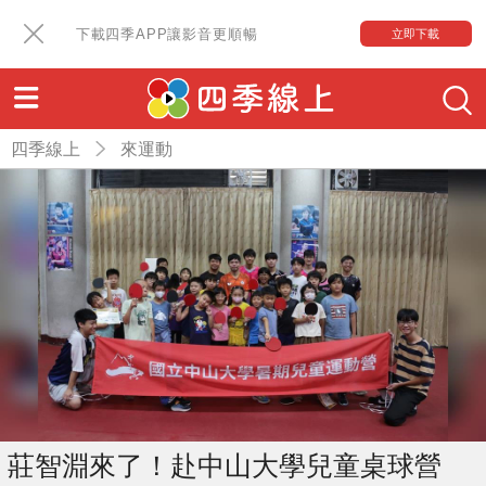
下載四季APP讓影音更順暢
立即下載
四季線上
來運動
莊智淵來了！赴中山大學兒童桌球營