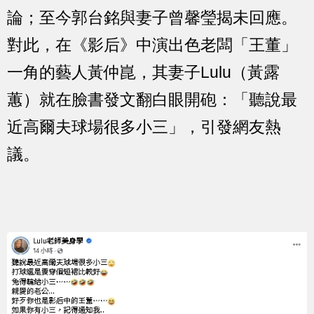
論；至今郭台銘與妻子曾馨瑩揭未回應。
對此，在《影后》中演出色老闆「王董」
一角的藝人黃仲崑，其妻子Lulu（黃露
蕙）就在臉書發文翻白眼開砲：「聽說最
近高爾夫球場很多小三」，引發網友熱
議。