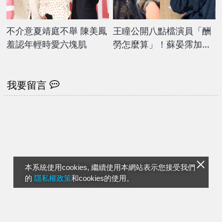
不介意夏靖庭不舉 陳美鳳
王瞳公開八點檔演員「酬
羞認年輕時愛六塊肌
勞怎麼算」！蘇晏霈加碼
爆「有些後輩」愛聊天不
背台詞狂NG
我要留言
本系統使用cookies, 繼續使用本網站表示您接受我們
的
隱私權政策
和cookies的使用。