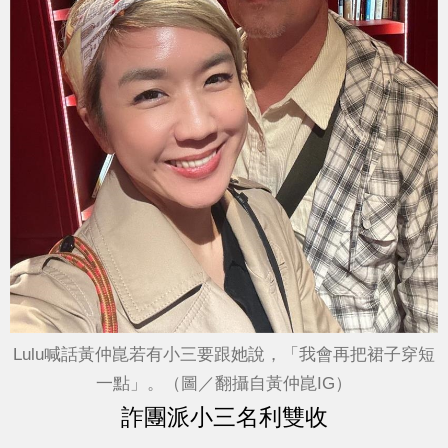
Lulu喊話黃仲崑若有小三要跟她說，「我會再把裙子穿短
一點」。（圖／翻攝自黃仲崑IG）
詐團派小三名利雙收