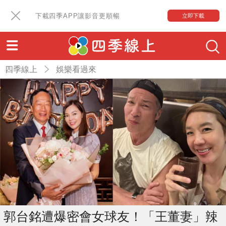
下載四季APP讓影音更順暢
立即下載
四季線上
娛樂看過來
郭台銘遭爆密會女球友！「王董妻」辣