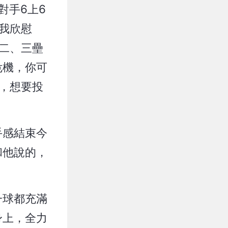
對手6上6
我欣慰
二、三壘
危機，你可
，想要投
手感結束今
和他說的，
一球都充滿
身上，全力