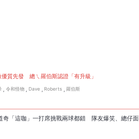
穩繳優質先發 總ㄟ羅伯斯認證「有升級」
希
令和怪物
Dave
Roberts
羅伯斯
,
,
,
,
局！道奇「這咖」一打席挑戰兩球都錯 隊友爆笑、總仔