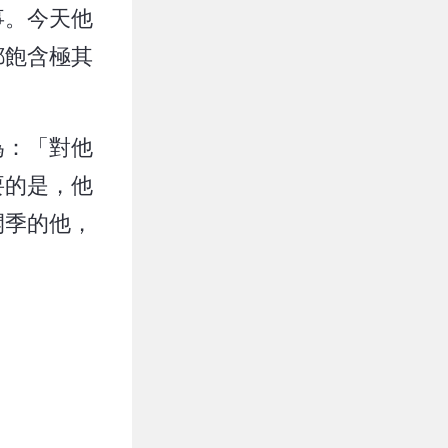
事。今天他
都飽含極其
為：「對他
要的是，他
開季的他，