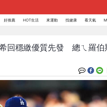
好推薦
HOT生活
來運動
找健康
看天氣
M
！朗希回穩繳優質先發 總ㄟ羅伯