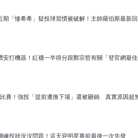
朗希近期「慘希希」疑投球習慣被破解！主帥羅伯斯最新
主播讚安打機器！紅襪一半得分跟鄭宗哲有關「登官網最
完全比賽！強投「提前遭換下場」還被砸鍋 真實原因超
牛棚練投狀況沒問題！這天迎明星賽前最後一次先發