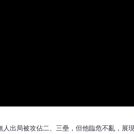
，無人出局被攻佔二、三壘，但他臨危不亂，展