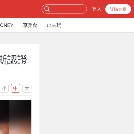
登入
訂購方案
ONEY
享美食
出去玩
斯認證
小
中
大