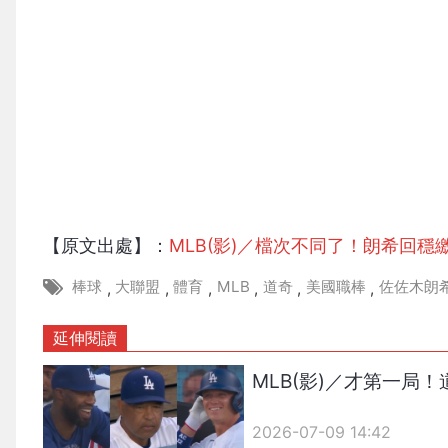
【原文出處】：
MLB(影)／檔次不同了！朗希回
棒球
大聯盟
體育
MLB
道奇
美國職棒
佐佐木朗
,
,
,
,
,
,
延伸閱讀
MLB(影)／才第一
2026-07-09 14:42