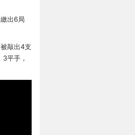
繳出6局
被敲出4支
：3平手，