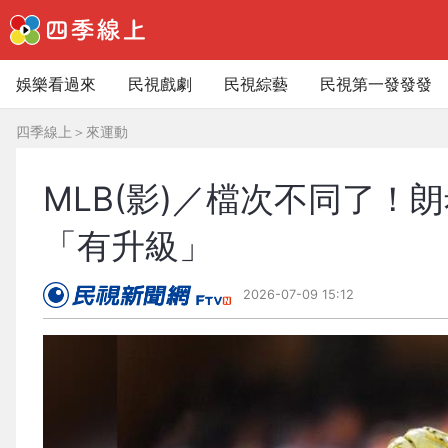
娛樂看過來
民視戲劇
民視綜藝
民視第一發發發
四季線上
＞
來運動
MLB(影)／檔次不同了
「有升級」
2026-07-09 15:12