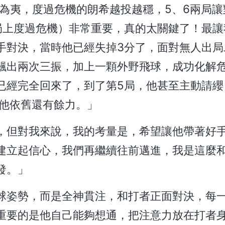
為夷，度過危機的朗希越投越穩，5、6兩局讓
局上度過危機）非常重要，真的太關鍵了！最讓
手對決，當時他已經失掉3分了，面對無人出局
飆出兩次三振，加上一顆外野飛球，成功化解
已經完全回來了，到了第5局，他甚至主動請纓
，他依舊還有餘力。」
，但對我來說，我的考量是，希望讓他帶著好
建立起信心，我們再繼續往前邁進，我是這麼
發。」
球姿勢，而是全神貫注，和打者正面對決，每
重要的是他自己能夠想通，把注意力放在打者