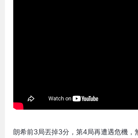
朗希前3局丟掉3分，第4局再遭遇危機