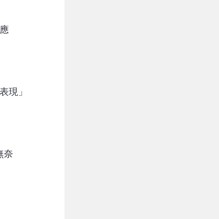
回應
佳表現」
無奈