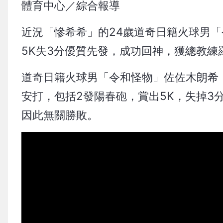
體育中心／綜合報導
近況「慘希希」的24歲道奇日籍火球男「
5K失3分優質先發，成功回神，獲總教練羅伯
道奇日籍火球男「令和怪物」佐佐木朗希，
安打，包括2發陽春砲，賞出5K，失掉3
因此無關勝敗。