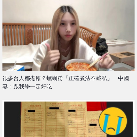
很多台人都煮錯？螺螄粉「正確煮法不藏私」 中國
妻：跟我學一定好吃