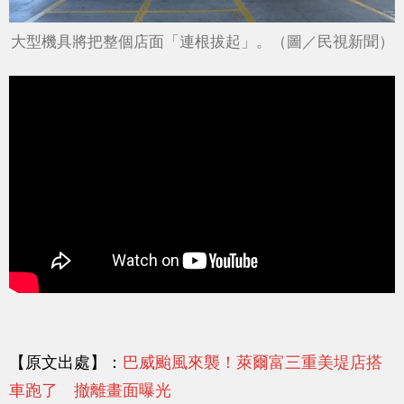
大型機具將把整個店面「連根拔起」。（圖／民視新聞）
【原文出處】：
巴威颱風來襲！萊爾富三重美堤店搭
車跑了 撤離畫面曝光