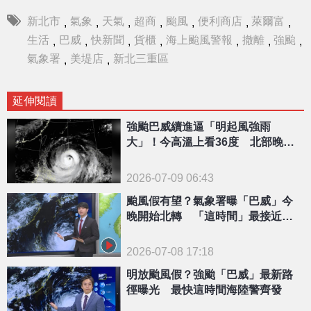
新北市
氣象
天氣
超商
颱風
便利商店
萊爾富
,
,
,
,
,
,
,
生活
巴威
快新聞
貨櫃
海上颱風警報
撤離
強颱
,
,
,
,
,
,
,
氣象署
美堤店
新北三重區
,
,
延伸閱讀
強颱巴威續進逼「明起風強雨
大」！今高溫上看36度 北部晚間
先轉雨
2026-07-09 06:43
颱風假有望？氣象署曝「巴威」今
晚開始北轉 「這時間」最接近台
灣
2026-07-08 17:18
明放颱風假？強颱「巴威」最新路
徑曝光 最快這時間海陸警齊發