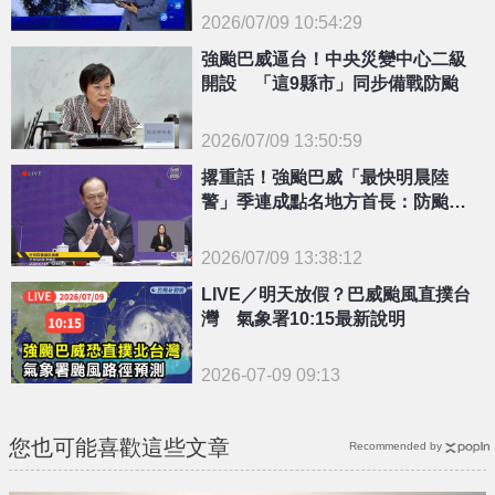
2026/07/09 10:54:29
{PLAYICON}
強颱巴威逼台！中央災變中心二級
開設 「這9縣市」同步備戰防颱
2026/07/09 13:50:59
{PLAYICON}
撂重話！強颱巴威「最快明晨陸
警」季連成點名地方首長：防颱應
「親力親為」
2026/07/09 13:38:12
{PLAYICON}
LIVE／明天放假？巴威颱風直撲台
灣 氣象署10:15最新說明
2026-07-09 09:13
您也可能喜歡這些文章
Recommended by