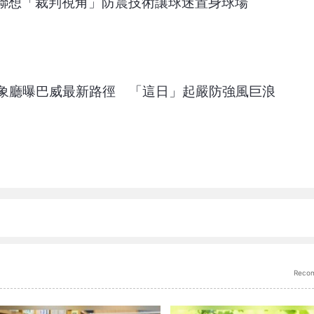
！聯想「裁判視角」防震技術讓球迷置身球場
象廳曝巴威最新路徑 「這日」起嚴防強風巨浪
Reco