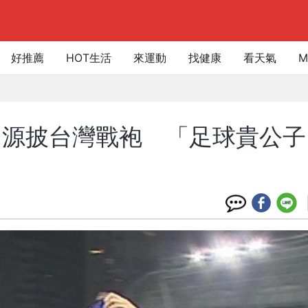
好推薦
HOT生活
來運動
找健康
看天氣
M
昌源披台灣戰袍 「足球貴公子