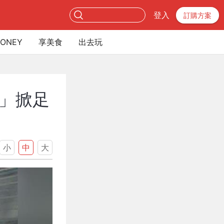
登入
訂購方案
ONEY
享美食
出去玩
」掀足
小
中
大