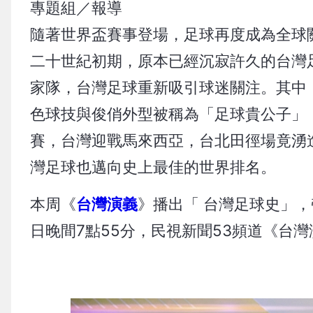
專題組／報導
隨著世界盃賽事登場，足球再度成為全球
二十世紀初期，原本已經沉寂許久的台灣
家隊，台灣足球重新吸引球迷關注。其中
色球技與俊俏外型被稱為「足球貴公子」，
賽，台灣迎戰馬來西亞，台北田徑場竟湧
灣足球也邁向史上最佳的世界排名。
本周《
台灣演義
》播出「 台灣足球史」
日晚間7點55分，民視新聞53頻道《台