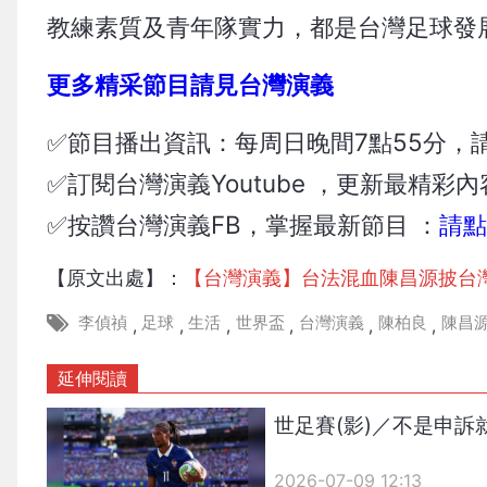
教練素質及青年隊實力，都是台灣足球發
更多精采節目請見台灣演義
✅節目播出資訊：每周日晚間7點55分，
✅訂閱台灣演義Youtube ，更新最精彩內
✅按讚台灣演義FB，掌握最新節目 ：
請
【原文出處】：
【台灣演義】台法混血陳昌源披台
李偵禎
足球
生活
世界盃
台灣演義
陳柏良
陳昌
,
,
,
,
,
,
延伸閱讀
世足賽(影)／不是申
2026-07-09 12:13