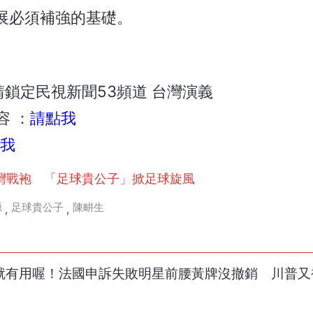
展必須補強的基礎。
請鎖定民視新聞53頻道 台灣演義
容 ：
請點我
點我
灣戰袍 「足球貴公子」掀足球旋風
源
足球貴公子
陳畊生
,
,
訴就有用喔！法國申訴失敗明星前腰黃牌沒撤銷 川普又