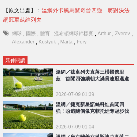
【原文出處】：
溫網外卡黑馬驚奇晉四強 將對決法
網冠軍茲維列夫
網球
國際
體育
溫布頓網球錦標賽
Arthur
Zverev
,
,
,
,
,
,
Alexander
Kostyuk
Marta
Fery
,
,
,
延伸閱讀
溫網／茲韋列夫直落三橫掃佛里
茲 首闖四強續朝大滿貫連冠邁進
2026-07-09 01:39
溫網／捷克新星諾絲科娃首闖四
強！盼追隨偶像克菲托娃奪冠步伐
2026-07-09 01:04
溫網／烏克蘭美女科斯迪克直落二