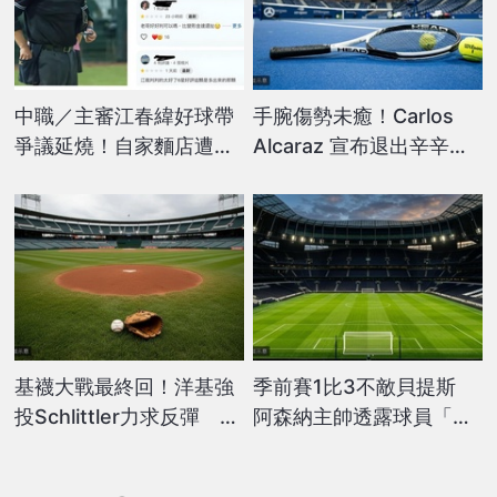
中職／主審江春緯好球帶
手腕傷勢未癒！Carlos
爭議延燒！自家麵店遭不
Alcaraz 宣布退出辛辛那
理性球迷惡意刷負評
提大師賽
基襪大戰最終回！洋基強
季前賽1比3不敵貝提斯
投Schlittler力求反彈 迎
阿森納主帥透露球員「氣
戰紅襪拚系列賽平手
炸了」