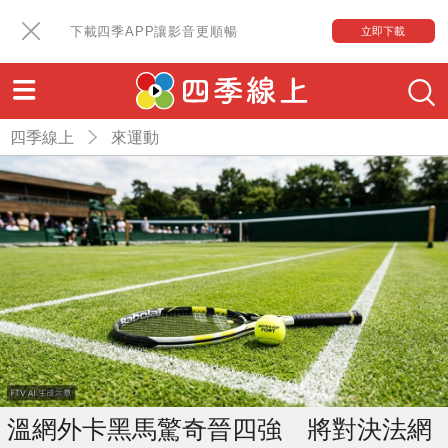
下載四季APP讓影音更順暢
立即下載
四季線上
來運動
溫網外卡黑馬驚奇晉四強 將對決法網