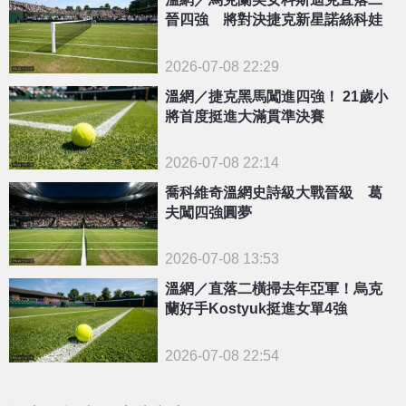
晉四強 將對決捷克新星諾絲科娃
2026-07-08 22:29
溫網／捷克黑馬闖進四強！ 21歲小
將首度挺進大滿貫準決賽
2026-07-08 22:14
喬科維奇溫網史詩級大戰晉級 葛
夫闖四強圓夢
2026-07-08 13:53
溫網／直落二橫掃去年亞軍！烏克
蘭好手Kostyuk挺進女單4強
2026-07-08 22:54