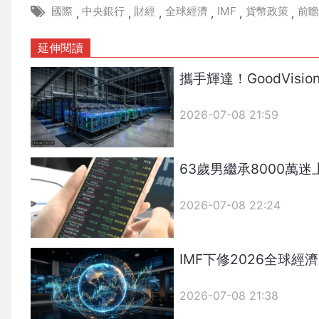
國際
中央銀行
財經
全球經濟
IMF
貨幣政策
前瞻
,
,
,
,
,
,
延伸閱讀
攜手輝達！GoodVisio
2026-07-08 21:59
63歲男繼承8000萬
2026-07-08 22:24
IMF下修2026全球經
2026-07-08 21:38