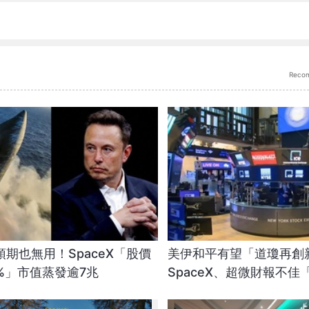
Reco
期也無用！SpaceX「股價
美伊和平有望「道瓊再創
6%」市值蒸發逾7兆
SpaceX、超微財報不
跌」