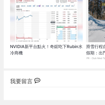
NVIDIA新平台點火！奇鋐吃下Rubin水
滑雪行程
冷商機
假期：出
爆表！
PR・Club Med T
我要留言