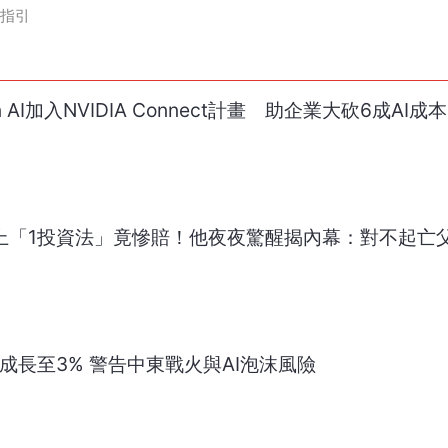
指引
n AI加入NVIDIA Connect計畫 助企業大砍6成AI成本
迷上「1投資法」竟慘賠！他夜夜驚醒揭內幕：對不起亡
濟成長至3% 警告中東戰火與AI泡沫風險