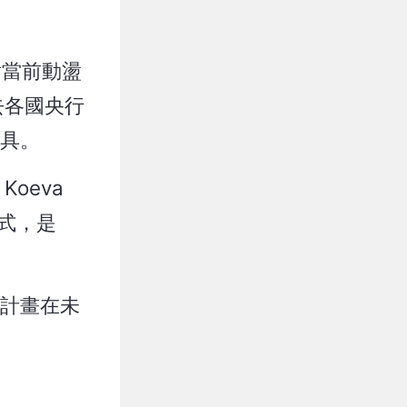
面對當前動盪
去各國央行
工具。
oeva
方式，是
並計畫在未