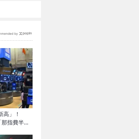
mmended by
新高」！
佳「那指費半收