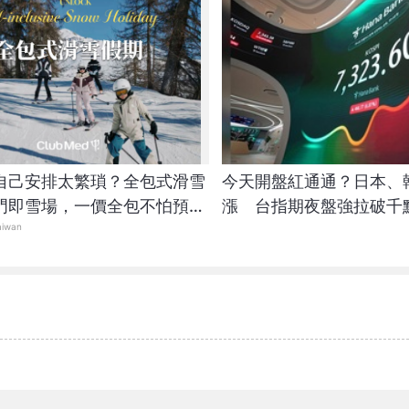
自己安排太繁瑣？全包式滑雪
今天開盤紅通通？日本、
門即雪場，一價全包不怕預算
漲 台指期夜盤強拉破千
aiwan