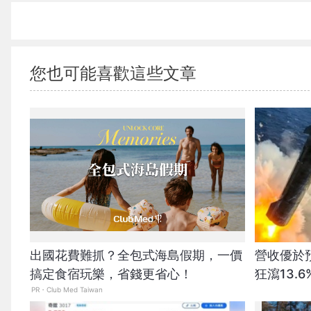
您也可能喜歡這些文章
出國花費難抓？全包式海島假期，一價
營收優於預
搞定食宿玩樂，省錢更省心！
狂瀉13.
PR・Club Med Taiwan