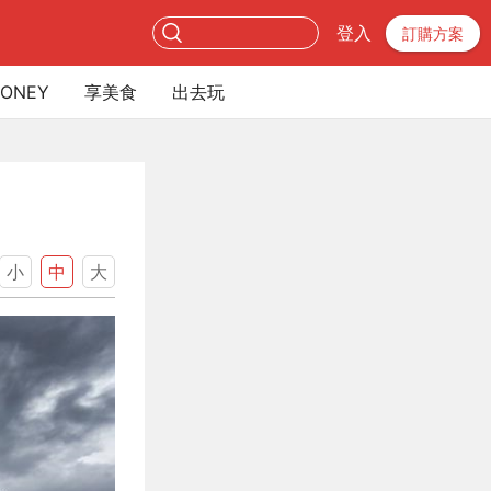
登入
訂購方案
ONEY
享美食
出去玩
小
中
大