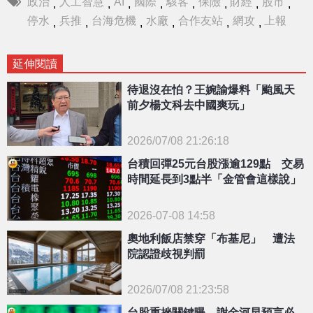
政治
人工智慧
AI
國際
駭客
保險
財經
股市
,
,
,
,
,
,
,
,
停水
兵推
台海危機
水廠
合作友站
網攻
上報
,
,
,
,
,
,
延伸閱讀
待退沒在怕？王婉諭爆料「颱風天
前夕楊文科去中國爽玩」
2026/07/08 21:26:18
{PLAYICON}
台積回彈25元台股漲逾129點 交易
時間延長到3點半「金管會這樣說」
2026-07-08 14:58
奧地利飯店禁穿「布基尼」 遭法
院認證歧視判罰
2026/07/08 21:23:58
{PLAYICON}
台股重挫關鍵曝 謝金河早預言必