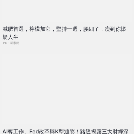
減肥首選，檸檬加它，堅持一週，腰細了，瘦到你懷
疑人生
PR・新素簡
AI奪工作、Fed改革與K型通膨！路透揭露三大財經深