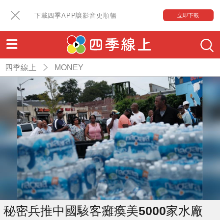
下載四季APP讓影音更順暢
立即下載
四季線上
MONEY
秘密兵推中國駭客癱瘓美5000家水廠