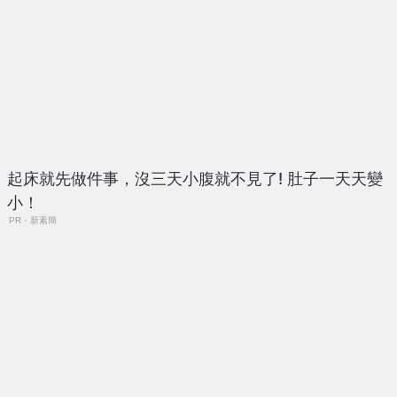
起床就先做件事，沒三天小腹就不見了! 肚子一天天變
小！
PR・新素簡