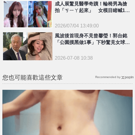
成人展驚見醫學奇蹟！輪椅男為搶
拍「ㄎㄧㄚ起來」 女模目睹喊1句
網笑翻
2026/07/04 13:49:00
{PLAYICON}
風波後首現身不見曾馨瑩！郭台銘
「公園摸黑做1事」下秒驚見女球友
狂奔 畫面全被拍
2026-07-08 10:38
您也可能喜歡這些文章
Recommended by