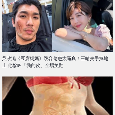
吳政澔《豆腐媽媽》毀容傷疤太逼真！王晴失手摔地
上 他慘叫「我的皮」全場笑翻