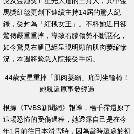
獎及金鐘獎）星光大道的主持人，其中金
馬獎紅毯更創下連續主持14屆的驚人紀
錄，受封為「紅毯女王」。不料她近日卻
驚傳嚴重重摔，導致右膝傷勢不斷惡化，
如今驚見右腿已經呈現明顯的肌肉萎縮慘
況，本週將緊急入院接受手術。
44歲女星重摔「肌肉萎縮」痛到坐輪椅！
她親還原事發經過
根據《TVBS新聞網》報導，楊千霈還原了
這場恐怖的受傷過程，她透露自己是在今
年1月前往日本滑雪時，因為當時還處於初