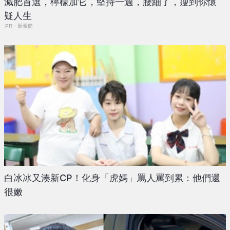
減肥首選，檸檬加它，堅持一週，腰細了，瘦到你懷
疑人生
PR・新素簡
白冰冰又湊新CP！化身「虎媽」罵人罵到累：他們還
很嫩