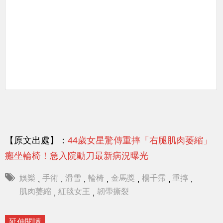
【原文出處】：
44歲女星驚傳重摔「右腿肌肉萎縮」
癱坐輪椅！急入院動刀最新病況曝光
娛樂
手術
滑雪
輪椅
金馬獎
楊千霈
重摔
,
,
,
,
,
,
,
肌肉萎縮
紅毯女王
韌帶撕裂
,
,
延伸閱讀