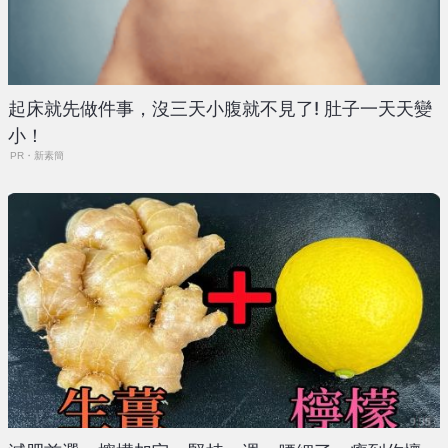
起床就先做件事，沒三天小腹就不見了! 肚子一天天變
小！
PR・新素簡