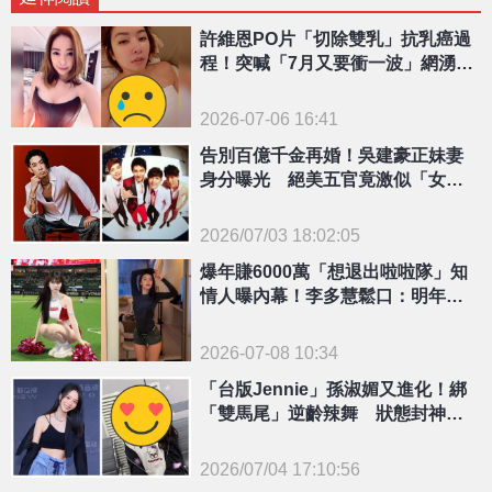
許維恩PO片「切除雙乳」抗乳癌過
程！突喊「7月又要衝一波」網湧入
關心
2026-07-06 16:41
告別百億千金再婚！吳建豪正妹妻
身分曝光 絕美五官竟激似「女版
飛輪海」
2026/07/03 18:02:05
{PLAYICON}
爆年賺6000萬「想退出啦啦隊」知
情人曝內幕！李多慧鬆口：明年的
事還不知道
2026-07-08 10:34
「台版Jennie」孫淑媚又進化！綁
「雙馬尾」逆齡辣舞 狀態封神網
看驚：18歲？
2026/07/04 17:10:56
{PLAYICON}