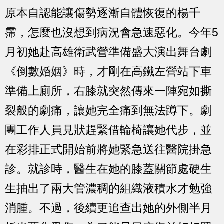
原本自認能讓傷勢逐漸自體恢復的楊千
霈，怎麼也沒想到病況會急速惡化。今年5
月初她赴高雄衛武營準備盛大演出舞台劇
《倒數婚姻》時，才剛在高鐵左營站下車
準備上廁所，右膝就突然傳來一陣宛如撕
裂般的劇痛，讓她完全痛到無法蹲下。劇
團工作人員見狀趕緊借輪椅讓她代步，並
在彩排正式開始前將她緊急送往醫院掛急
診。就診時，醫生在她的膝蓋關節處硬生
生抽出了兩大管濃稠的組織液積水才勉強
消腫。不過，後續更追查出她的外側半月