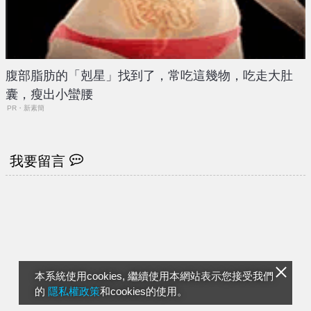
腹部脂肪的「剋星」找到了，常吃這幾物，吃走大肚
囊，瘦出小蠻腰
PR・新素簡
我要留言
本系統使用cookies, 繼續使用本網站表示您接受我們
的
隱私權政策
和cookies的使用。