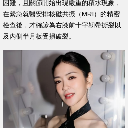
困難，且關節開始出現嚴重的積水現象，
在緊急就醫安排核磁共振（MRI）的精密
檢查後，才確診為右膝前十字韌帶撕裂以
及內側半月板受損破裂。