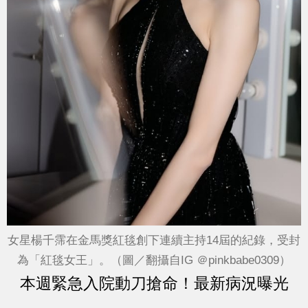
女星楊千霈在金馬獎紅毯創下連續主持14屆的紀錄，受封
為「紅毯女王」。（圖／翻攝自IG ＠pinkbabe0309）
本週緊急入院動刀搶命！最新病況曝光