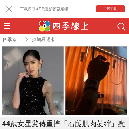
下載四季APP讓影音更順暢
立即下載
四季線上
娛樂看過來
44歲女星驚傳重摔「右腿肌肉萎縮」癱