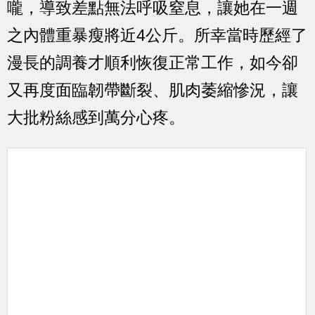
嚨，導致差點無法呼吸窒息，讓她在一週
之內體重暴瘦將近4公斤。所幸當時歷經了
漫長的調養才順利恢復正常工作，如今卻
又再度面臨韌帶斷裂、肌肉萎縮慘況，讓
大批粉絲感到萬分心疼。