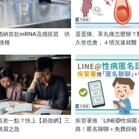
德納首款mRNA流感疫苗 供
蛋蛋痛、睪丸痛怎麼辦？
接種
久坐也會，４情況速就醫
租差一點？快上【易借網】三
疾管署推「LINE@性病
燃眉之急
路！匿名聊聊＋免費篩檢