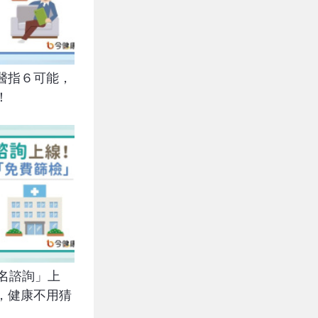
醫指６可能，
！
匿名諮詢」上
，健康不用猜