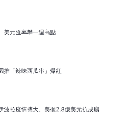
 美元匯率攀一週高點
園推「辣味西瓜串」爆紅
伊波拉疫情擴大、美砸2.8億美元抗成癮