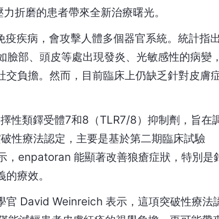
壓力折磨的患者帶來全新治療曙光。
體免疫疾病，會攻擊人體多個器官系統。統計指
，如臉部、頭皮等處出現發炎、光敏感性的病變
社交負擔。然而，目前臨床上仍缺乏針對皮膚
種選擇性類鐸受體7和8（TLR7/8）抑制劑，旨
 突破性療法認定，主要是基於第二期臨床試驗
，enpatoran 能顯著改善狼瘡症狀，特別
義的療效。
avid Weinreich 表示，這項突破性療