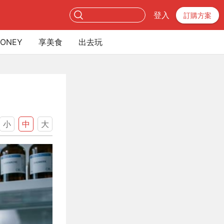
登入
訂購方案
ONEY
享美食
出去玩
小
中
大