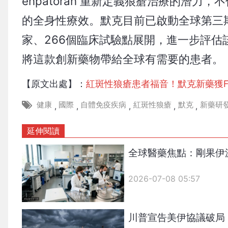
enpatoran 重新定義狼瘡治療的潛
的全身性療效。默克目前已啟動全球第三期臨床
家、266個臨床試驗點展開，進一步評
將這款創新藥物帶給全球有需要的患者。
【原文出處】：
紅斑性狼瘡患者福音！默克新藥獲F
健康
國際
自體免疫疾病
紅斑性狼瘡
默克
新藥研
,
,
,
,
,
延伸閱讀
全球醫藥焦點：剛果伊
2026-07-08 05:57
川普宣告美伊協議破局