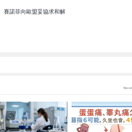
 賽諾菲向歐盟妥協求和解
Reco