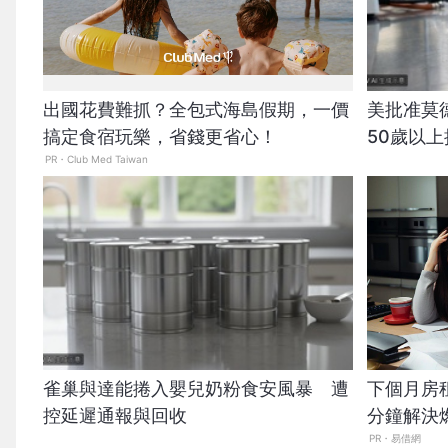
出國花費難抓？全包式海島假期，一價
美批准莫
搞定食宿玩樂，省錢更省心！
50歲以上
PR・Club Med Taiwan
雀巢與達能捲入嬰兒奶粉食安風暴 遭
下個月房
控延遲通報與回收
分鐘解決
PR・易借網