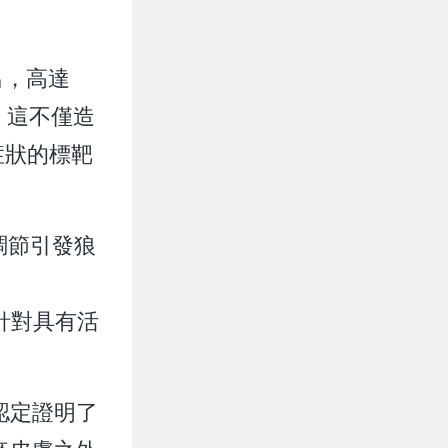
出，高達
，這不僅造
症狀的標靶
在調節引發狼
是針對具有活
法認定證明了