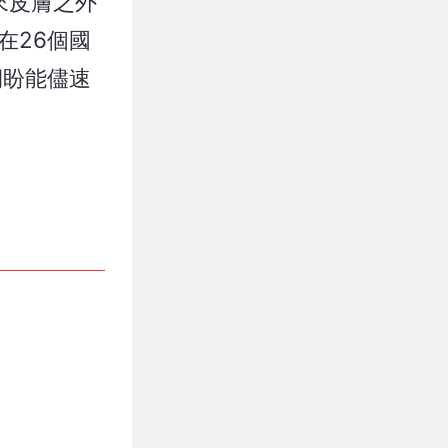
來皮膚之外
在26個國
期盼能儘速