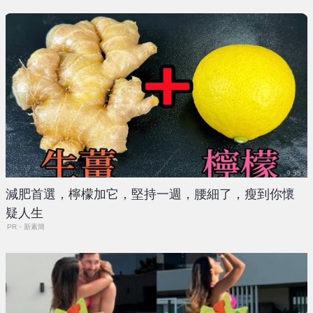
減肥首選，檸檬加它，堅持一週，腰細了，瘦到你懷
疑人生
PR・新素簡