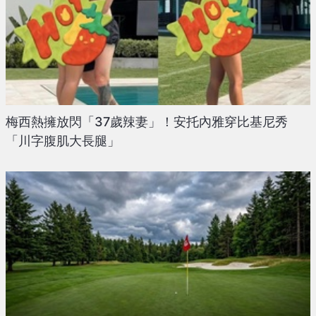
梅西熱擁放閃「37歲辣妻」！安托內雅穿比基尼秀
「川字腹肌大長腿」