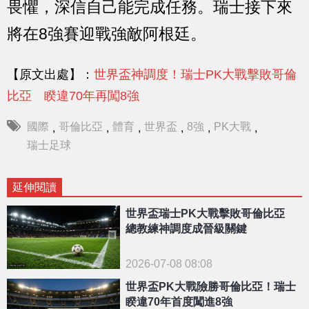
畏懼，深信自己能完成任務。瑞士接下來
將在8強賽迎戰強敵阿根廷。
【原文出處】：
世界盃神調度！瑞士PK大戰擊敗哥倫
比亞 睽違70年再闖8強
國際
哥倫比亞
體育
世界盃
8強
PK大戰
,
,
,
,
,
,
瑞士足球
延伸閱讀
世界盃瑞士PK大戰擊敗哥倫比亞
總教練神調度成晉級關鍵
2026-07-08 08:08
世界盃PK大戰險勝哥倫比亞！瑞士
睽違70年首度闖進8強