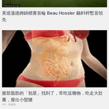
美巡溫德姆錦標賽首輪 Beau Hossler 飆61桿暫居領
先
腹部脂肪的「剋星」找到了，常吃這幾物，吃走大肚
囊，瘦出小蠻腰
PR・新素簡