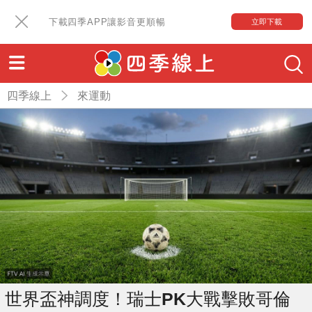
下載四季APP讓影音更順暢
立即下載
四季線上
來運動
世界盃神調度！瑞士PK大戰擊敗哥倫