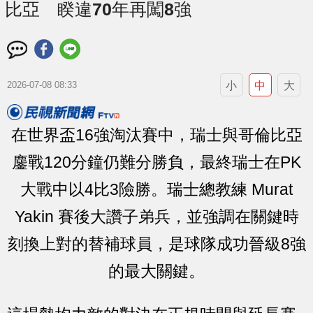
比亞 睽違70年再闖8強
小
中
大
2026-07-08 08:33
在世界盃16強淘汰賽中，瑞士與哥倫比亞
鏖戰120分鐘仍難分勝負，最終瑞士在PK
大戰中以4比3險勝。瑞士總教練 Murat
Yakin 賽後大讚子弟兵，並強調在關鍵時
刻換上對的替補球員，是球隊成功晉級8強
的最大關鍵。