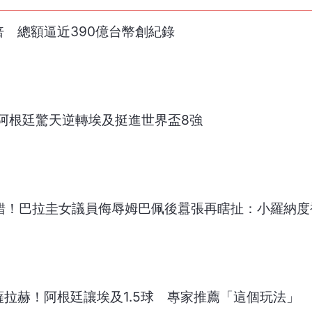
倍 總額逼近390億台幣創紀錄
阿根廷驚天逆轉埃及挺進世界盃8強
認錯！巴拉圭女議員侮辱姆巴佩後囂張再瞎扯：小羅納
薩拉赫！阿根廷讓埃及1.5球 專家推薦「這個玩法」