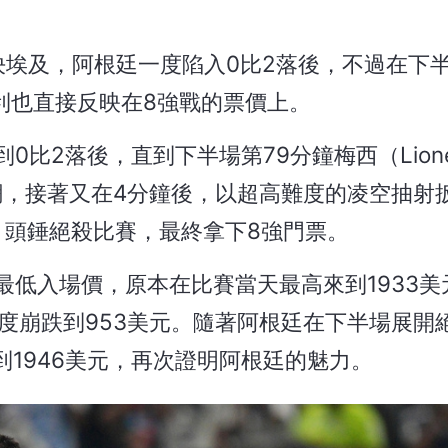
廷對決埃及，阿根廷一度陷入0比2落後，不過在下
利也直接反映在8強戰的票價上。
比2落後，直到下半場第79分鐘梅西（Lionel 
）頭錘破網，接著又在4分鐘後，以超高難度的凌空抽
ez）頭錘絕殺比賽，最終拿下8強門票。
戰門票最低入場價，原本在比賽當天最高來到1933
度崩跌到953美元。隨著阿根廷在下半場展開
1946美元，再次證明阿根廷的魅力。