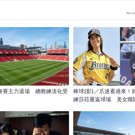
Reco
身賽主力退場 總教練淡化受
棒球(影)／爪迷看過來！
練莎菈重返球場 美女職
第四棒