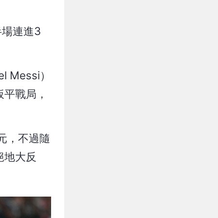
半場連進3
Messi）
射扳平戰局，
美元，不過隨
絕地大反