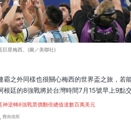
廷巨星梅西。(圖／美聯社)
連霸之外同樣也很關心梅西的世界盃之旅，若
根廷的8強戰將於台灣時間7月15號早上9點
廷神逆轉8強戰票價翻倍總值達數百萬美元
費南德斯
,