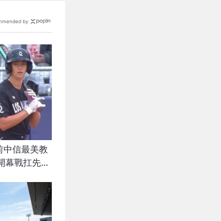
mmended by
前中信最美教
開幕戰扛先發