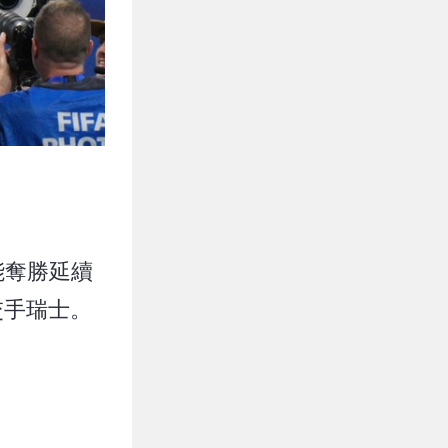
能奪勝延續
交手瑞士。