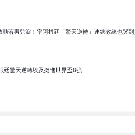
西激動落男兒淚！率阿根廷「驚天逆轉」連總教練也哭到
根廷驚天逆轉埃及挺進世界盃8強