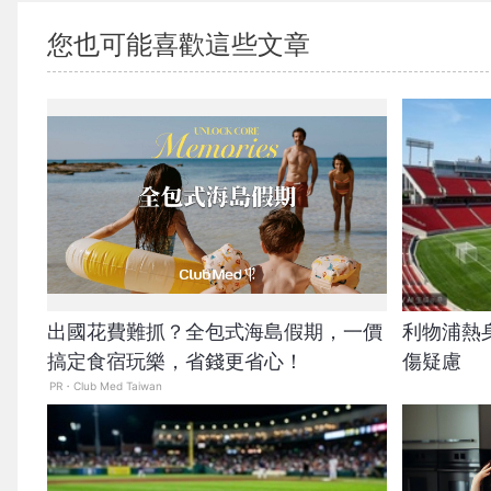
您也可能喜歡這些文章
出國花費難抓？全包式海島假期，一價
利物浦熱
搞定食宿玩樂，省錢更省心！
傷疑慮
PR・Club Med Taiwan