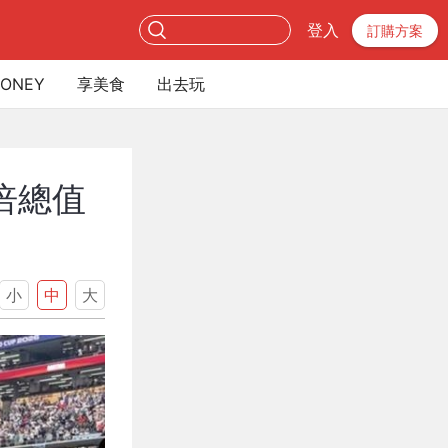
登入
訂購方案
ONEY
享美食
出去玩
倍總值
小
中
大