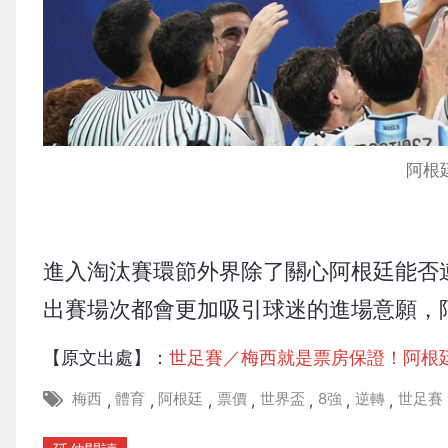
阿根
進入淘汰賽環節外界除了關心阿根廷能否
出賽場次都會更加吸引球迷的進場意願，阿
【原文出處】：
世足賽／梅西就是票房保證！阿根
梅西
體育
阿根廷
票價
世界盃
8強
逆轉
世足賽
,
,
,
,
,
,
,