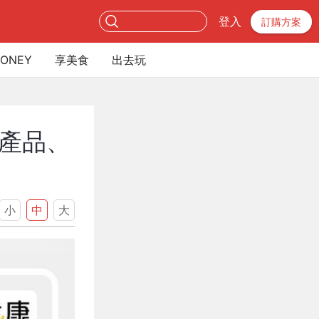
登入
訂購方案
ONEY
享美食
出去玩
產品、
小
中
大