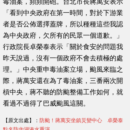
毒油案，頻頻開砲。台北市長蔣萬安表示
「看到中央政府在第一時間，對於下游業
者是否公佈選擇蓋牌，所以種種這些我認
為中央政府，欠所有的民眾一個道歉。」
行政院長卓榮泰表示「關於食安的問題我
昨天說過，沒有一個政府不會去積極的處
理。」中央重申毒油案立場，颱風來臨之
際，蔣萬安還在為了毒油案，三番兩次開
槓中央，蔣不聽的防颱整備工作如何，就
看過不過得了巴威颱風這關。
【原文出處】：
防颱！蔣萬安坐鎮災變中心 卓榮泰
點名防內湖淹水重演