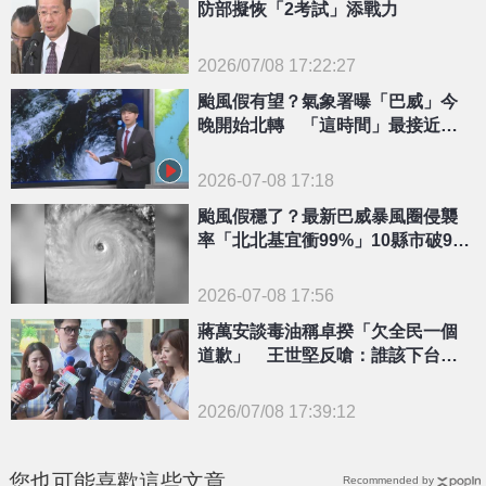
防部擬恢「2考試」添戰力
2026/07/08 17:22:27
{PLAYICON}
颱風假有望？氣象署曝「巴威」今
晚開始北轉 「這時間」最接近台
灣
2026-07-08 17:18
颱風假穩了？最新巴威暴風圈侵襲
率「北北基宜衝99%」10縣市破9成
千萬小心
2026-07-08 17:56
蔣萬安談毒油稱卓揆「欠全民一個
道歉」 王世堅反嗆：誰該下台還
說不定
2026/07/08 17:39:12
{PLAYICON}
您也可能喜歡這些文章
Recommended by