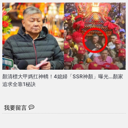
顏清標大甲媽扛神轎！4媳婦「SSR神顏」曝光…顏家
追求全靠1秘訣
我要留言