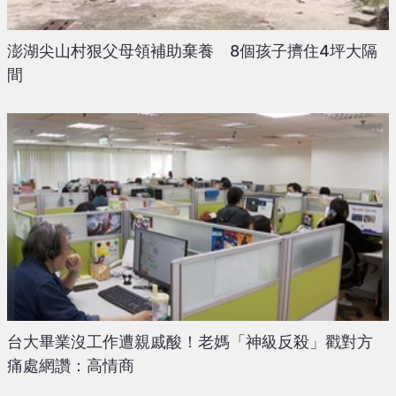
澎湖尖山村狠父母領補助棄養 8個孩子擠住4坪大隔
間
台大畢業沒工作遭親戚酸！老媽「神級反殺」戳對方
痛處網讚：高情商