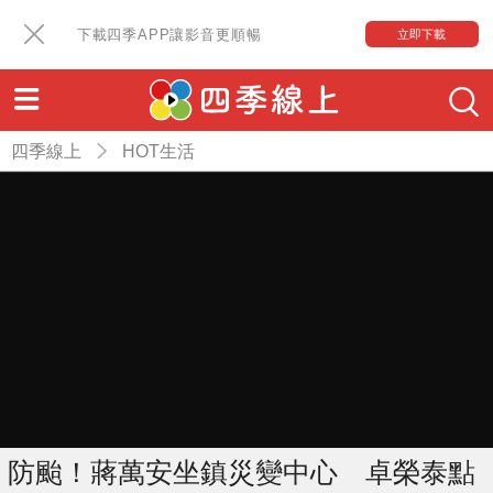
下載四季APP讓影音更順暢
立即下載
四季線上
HOT生活
防颱！蔣萬安坐鎮災變中心 卓榮泰點