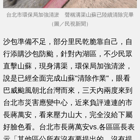
台北市環保局加強清淤 聲稱溝渠山蘇已陸續清除完畢
（圖／民視新聞）
沙包準備不足，部分里民乾脆靠自己，自
行添購沙包防颱，針對內湖區，不少民眾
直擊山蘇，現身溝渠，環保局加強清淤，
說是已經全面完成山蘇"清除作業"，眼看
巴威颱風朝北台灣而來，三天內兩度來到
台北市災害應變中心，近來負評連連的市
長蔣萬安，看來壓力山大，完全沒給下屬
好臉色看。台北市長蔣萬安vs.各區區長表
示「其他區公所有沒有要提出的，沒有提