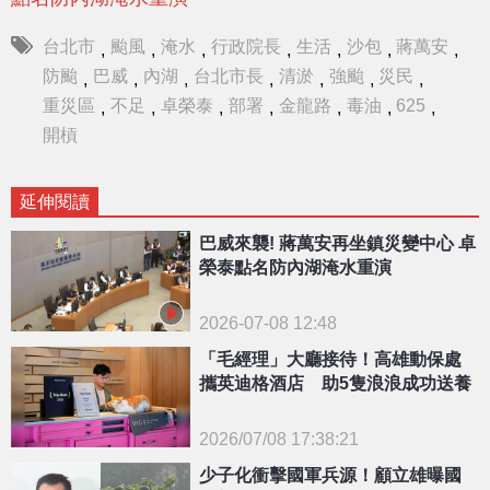
台北市
颱風
淹水
行政院長
生活
沙包
蔣萬安
,
,
,
,
,
,
,
防颱
巴威
內湖
台北市長
清淤
強颱
災民
,
,
,
,
,
,
,
重災區
不足
卓榮泰
部署
金龍路
毒油
625
,
,
,
,
,
,
,
開槓
延伸閱讀
巴威來襲! 蔣萬安再坐鎮災變中心 卓
榮泰點名防內湖淹水重演
2026-07-08 12:48
「毛經理」大廳接待！高雄動保處
攜英迪格酒店 助5隻浪浪成功送養
2026/07/08 17:38:21
{PLAYICON}
少子化衝擊國軍兵源！顧立雄曝國