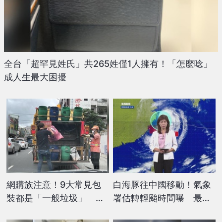
全台「超罕見姓氏」共265姓僅1人擁有！「怎麼唸」
成人生最大困擾
網購族注意！9大常見包
白海豚往中國移動！氣象
裝都是「一般垃圾」 丟
署估轉輕颱時間曝 最快
錯恐開罰6000元
「這時」解除海警