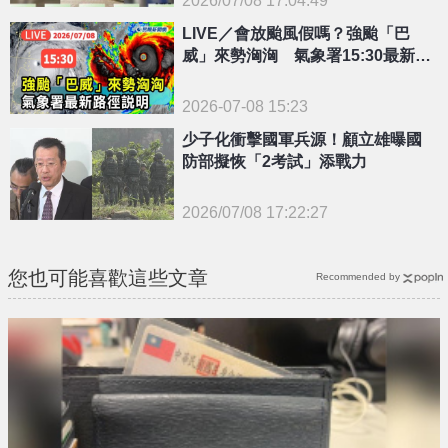
{PLAYICON}
LIVE／會放颱風假嗎？強颱「巴
威」來勢洶洶 氣象署15:30最新說
明
2026-07-08 15:23
少子化衝擊國軍兵源！顧立雄曝國
防部擬恢「2考試」添戰力
2026/07/08 17:22:27
{PLAYICON}
您也可能喜歡這些文章
Recommended by