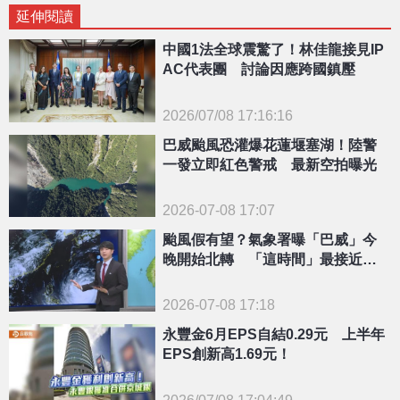
延伸閱讀
中國1法全球震驚了！林佳龍接見IP
AC代表團 討論因應跨國鎮壓
2026/07/08 17:16:16
{PLAYICON}
巴威颱風恐灌爆花蓮堰塞湖！陸警
一發立即紅色警戒 最新空拍曝光
2026-07-08 17:07
颱風假有望？氣象署曝「巴威」今
晚開始北轉 「這時間」最接近台
灣
2026-07-08 17:18
永豐金6月EPS自結0.29元 上半年
EPS創新高1.69元！
2026/07/08 17:04:49