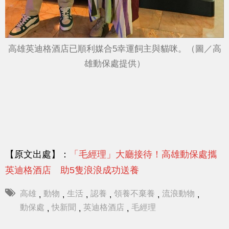
高雄英迪格酒店已順利媒合5幸運飼主與貓咪。（圖／高
雄動保處提供）
【原文出處】：
「毛經理」大廳接待！高雄動保處攜
英迪格酒店 助5隻浪浪成功送養
高雄
動物
生活
認養
領養不棄養
流浪動物
,
,
,
,
,
,
動保處
快新聞
英迪格酒店
毛經理
,
,
,