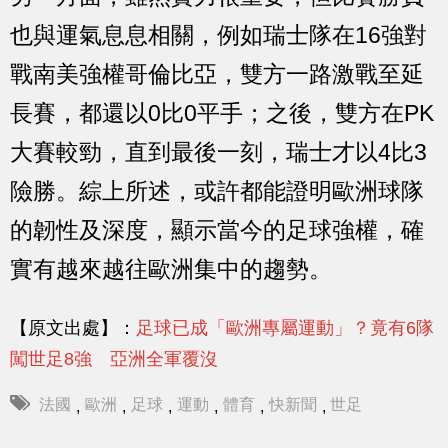
也與運氣息息相關，例如瑞士隊在16強對
戰南美強權哥倫比亞，雙方一路激戰至延
長賽，都還以0比0平手；之後，雙方在PK
大賽較勁，直到最後一刻，瑞士才以4比3
險勝。綜上所述，或許都能證明歐洲球隊
的韌性及深度，顯示當今的足球強權，確
實有越來越往歐洲集中的趨勢。
【原文出處】：
足球已成「歐洲專屬運動」？竟有6隊
闖世足8強 亞洲全軍覆沒
法國
歐洲
足球
運動
體育
快新聞
世足
,
,
,
,
,
,