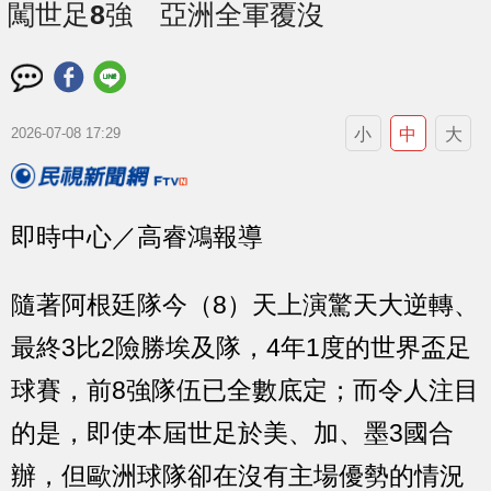
闖世足8強 亞洲全軍覆沒
小
中
大
2026-07-08 17:29
即時中心／高睿鴻報導
隨著阿根廷隊今（8）天上演驚天大逆轉、
最終3比2險勝埃及隊，4年1度的世界盃足
球賽，前8強隊伍已全數底定；而令人注目
的是，即使本屆世足於美、加、墨3國合
辦，但歐洲球隊卻在沒有主場優勢的情況