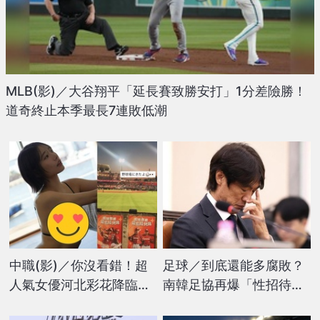
MLB(影)／大谷翔平「延長賽致勝安打」1分差險勝！
道奇終止本季最長7連敗低潮
中職(影)／你沒看錯！超
足球／到底還能多腐敗？
人氣女優河北彩花降臨天
南韓足協再爆「性招待」
母棒球場 粉絲全暴動
國際裁判！外媒痛批：丟