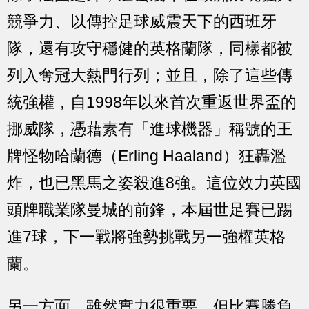
競爭力、以傳控足球威震天下的西班牙
隊，還有攻守穩健的英格蘭隊，同樣都被
列入奪冠大熱門行列；並且，除了這些傳
統強權，自1998年以來首次重返世界盃的
挪威隊，憑藉素有「進球機器」稱號的王
牌怪物哈蘭德（Erling Haaland）狂轟濫
炸，也已黑馬之姿殺進8強。這位效力英國
頭牌職業隊曼城的前鋒，本屆世足賽已踢
進7球，下一戰將強勢挑戰另一強權英格
蘭。
另一方面，雖然實力很重要，但比賽勝負