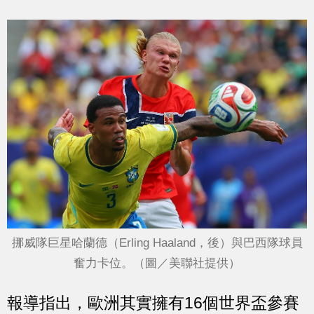
挪威隊巨星哈蘭德（Erling Haaland，後）與巴西隊球員
奮力卡位。（圖／美聯社提供）
報導指出，歐洲其實擁有16個世界盃參賽