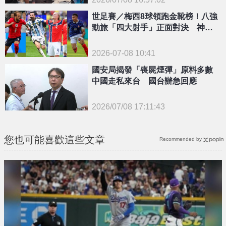
{PLAYICON}
世足賽／梅西8球領跑金靴榜！八強
勁旅「四大射手」正面對決 神仙
打架白熱化
2026-07-08 10:41
國安局揭發「喪屍煙彈」原料多數
中國走私來台 國台辦急回應
2026/07/08 17:11:43
{PLAYICON}
您也可能喜歡這些文章
Recommended by