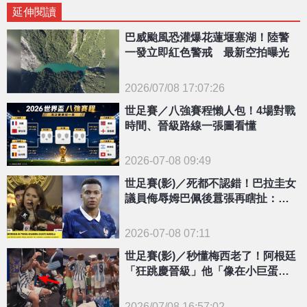
延伸閱讀
巴威颱風恐灌爆花蓮堰塞湖！陸警
一發立即紅色警戒 最新空拍曝光
2026/07/08 17:07:26
{PLAYICON}
世足賽／八強賽程懶人包！4場對戰
時間、晉級路線一張圖看懂
2026-07-08 09:49
世足賽(影)／死都不認錯！巴拉圭女
議員侮辱姆巴佩後囂張再瞎扯：小
羅納度被我們關過
2026-07-08 07:11
世足賽(影)／秒懂梅西老了！阿根廷
「狂跳慶晉級」他「像在小巨蛋二
樓」坐著揮手
2026/07/08 16:57:02