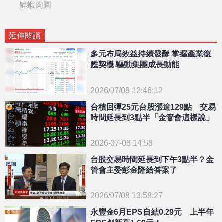
鮮蝦肉圓
延伸閱讀
多元布局效益持續發酵 掌握產業復
甦契機 驅動集團成長動能
2026/07/08 12:46:12
{PLAYICON}
台積回彈25元台股漲逾129點 交易
時間延長到3點半「金管會這樣說」
2026-07-08 14:58
台股交易時間延長到下午3點半？金
管會主委彭金隆給答案了
2026/07/08 13:58:27
{PLAYICON}
永豐金6月EPS自結0.29元 上半年