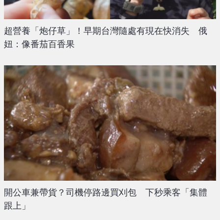
超營養「炮仔草」！早期台灣隨處有現在快消失 俄
妞：像番茄百香果
開公車兼帶貨？司機停路邊買刈包 下秒乘客「集體
跟上」