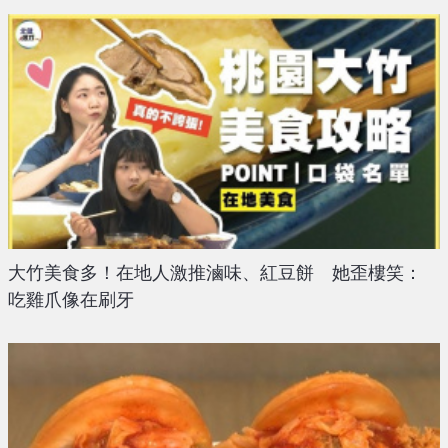
大竹美食多！在地人激推滷味、紅豆餅 她歪樓笑：
吃雞爪像在刷牙