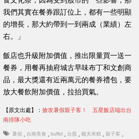
食文化祭，因為受到股市的一些影響，那
我們其實在餐券跟訂位上，都有一些明顯
的增長，那大約帶到一到兩成（業績）左
右。」
飯店也升級附加價值，推出限量買一送一
餐券，用餐再抽府城古早味布丁和文創商
品，最大獎還有近兩萬元的餐券禮包，要
放大餐飲附加價值，拉抬買氣。
【原文出處】：
搶攻暑假親子客！ 五星飯店端出台
南排隊小吃
暑假
台南美食
buffet
台股
糯夫米糕
親子客
,
,
,
,
,
,