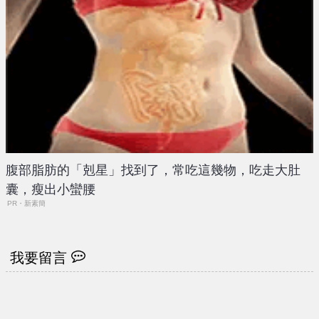
腹部脂肪的「剋星」找到了，常吃這幾物，吃走大肚
囊，瘦出小蠻腰
PR・新素簡
我要留言