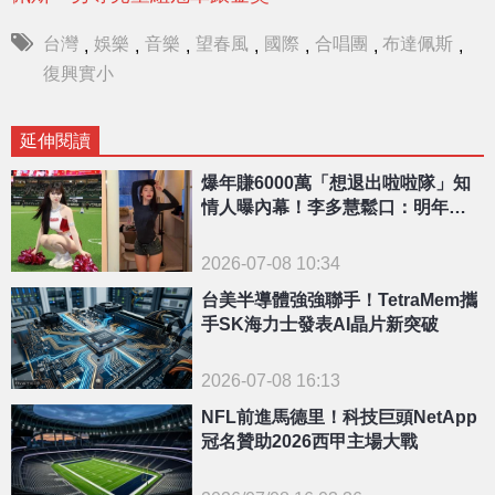
台灣
娛樂
音樂
望春風
國際
合唱團
布達佩斯
,
,
,
,
,
,
,
復興實小
延伸閱讀
爆年賺6000萬「想退出啦啦隊」知
情人曝內幕！李多慧鬆口：明年的
事還不知道
2026-07-08 10:34
台美半導體強強聯手！TetraMem攜
手SK海力士發表AI晶片新突破
2026-07-08 16:13
NFL前進馬德里！科技巨頭NetApp
冠名贊助2026西甲主場大戰