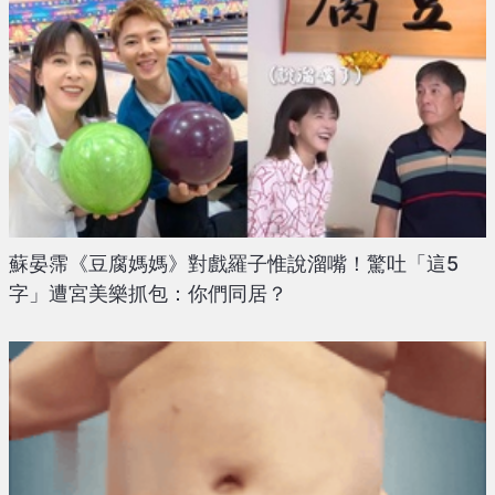
蘇晏霈《豆腐媽媽》對戲羅子惟說溜嘴！驚吐「這5
字」遭宮美樂抓包：你們同居？