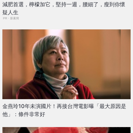
減肥首選，檸檬加它，堅持一週，腰細了，瘦到你懷
疑人生
PR・新素簡
金燕玲10年未演國片！再接台灣電影曝「最大原因是
他」：條件非常好