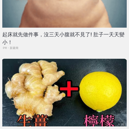
起床就先做件事，沒三天小腹就不見了! 肚子一天天變
小！
PR・新素簡