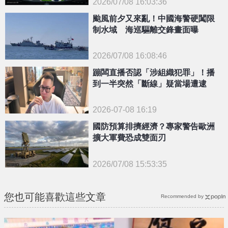
2026/07/08 16:03:36
{PLAYICON}
颱風前夕又來亂！中國海警硬闖限
制水域 海巡驅離交鋒畫面曝
2026/07/08 16:08:46
{PLAYICON}
蹦闆直播否認「涉組織犯罪」！播
到一半突然「斷線」疑當場遭逮
2026-07-08 16:19
國防預算排擠經濟？專家警告歐洲
擴大軍費恐成雙面刃
2026/07/08 15:53:35
{PLAYICON}
您也可能喜歡這些文章
Recommended by