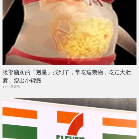
腹部脂肪的「剋星」找到了，常吃這幾物，吃走大肚
囊，瘦出小蠻腰
PR・新素簡