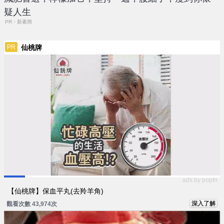
疑人生
PR・新素簡
仙桃牌
PR
ads by popIn
【仙桃牌】保血平丸(去羚羊角)
深入了解
觀看次數 43,974次