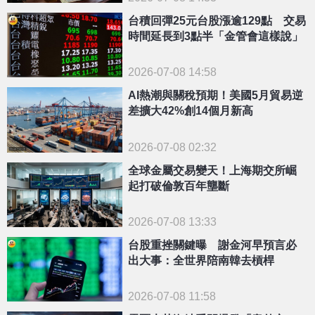
台積回彈25元台股漲逾129點 交易
時間延長到3點半「金管會這樣說」
2026-07-08 14:58
AI熱潮與關稅預期！美國5月貿易逆
差擴大42%創14個月新高
2026-07-08 02:32
全球金屬交易變天！上海期交所崛
起打破倫敦百年壟斷
2026-07-08 13:33
台股重挫關鍵曝 謝金河早預言必
出大事：全世界陪南韓去槓桿
2026-07-08 11:58