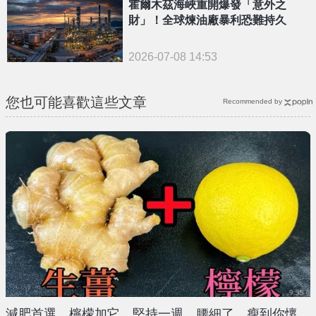
霍爾木茲海峽重開爆發「意外之
財」！全球煉油廠暴利恐難持久
2026-07-08 14:53
您也可能喜歡這些文章
Recommended by
減肥首選，檸檬加它，堅持一週，腰細了，瘦到你懷