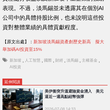
表現。不過，淡馬錫並未透露其在個別AI
公司中的具體持股比例，也未說明這些投
資對整體業績的具體貢獻程度。
【原文出處】：
新加坡淡馬錫資產創歷史新高 擬大
舉加碼AI投資至15%
新加坡
人工智慧
國際
財經
淡馬錫
主權基金
,
,
,
,
,
,
AI投資
延伸閱讀
美伊衝突升溫避險資金湧入 美元
逼近一週高點紐幣強彈
2026-07-08 14:33