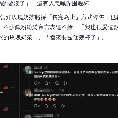
喝的要沒了」 還有人急喊先囤幾杯
員告知玫瑰奶茶將採「售完為止」方式停售，也
。不少鐵粉紛紛留言表達不捨，「我也很愛這
家的玫瑰奶茶」、「看來要囤個幾杯了」。