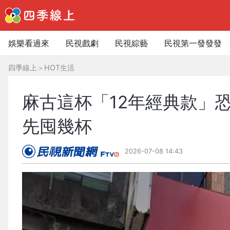
娛樂看過來
民視戲劇
民視綜藝
民視第一發發發
四季線上
＞
HOT生活
麻古這杯「12年經典款」
先囤幾杯
2026-07-08 14:43