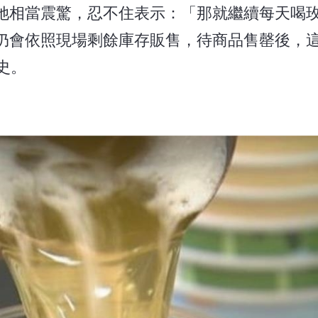
她相當震驚，忍不住表示：「那就繼續每天喝
仍會依照現場剩餘庫存販售，待商品售罄後，
史。