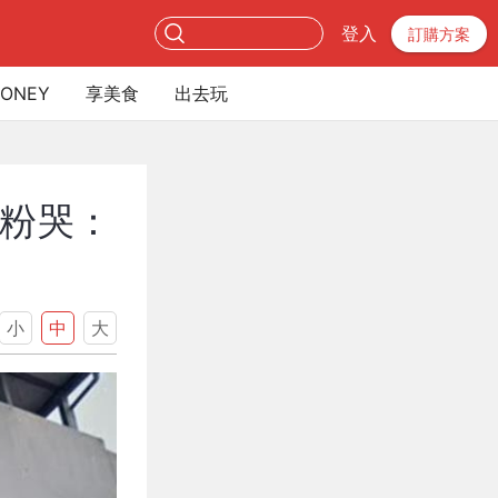
登入
訂購方案
ONEY
享美食
出去玩
鐵粉哭：
小
中
大