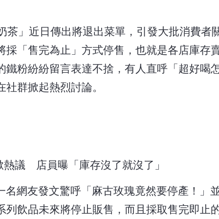
瑰奶茶」近日傳出將退出菜單，引發大批消費者
將採「售完為止」方式停售，也就是各店庫存
的鐵粉紛紛留言表達不捨，有人直呼「超好喝
在社群掀起熱烈討論。
貼文掀熱議 店員曝「庫存沒了就沒了」
文。一名網友發文驚呼「麻古玫瑰竟然要停產！」
系列飲品未來將停止販售，而且採取售完即止