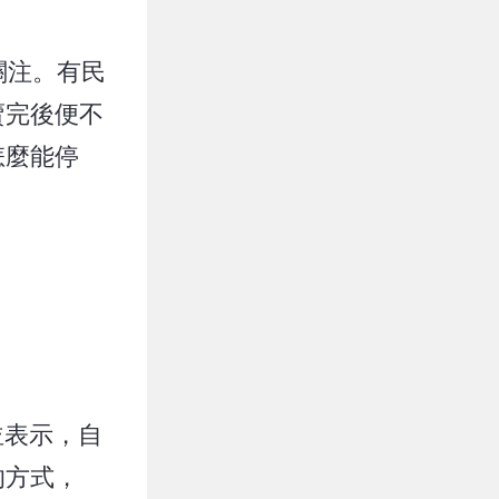
關注。有民
賣完後便不
怎麼能停
並表示，自
的方式，