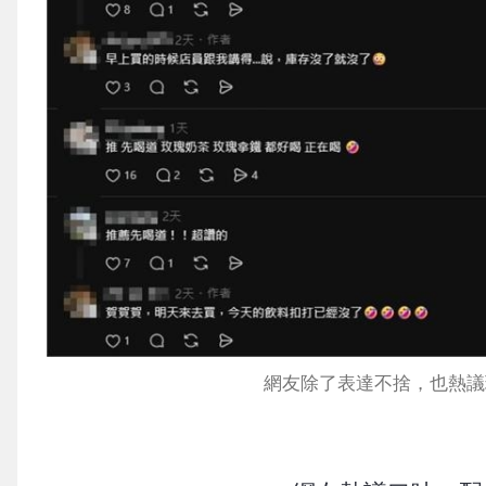
網友除了表達不捨，也熱議玫