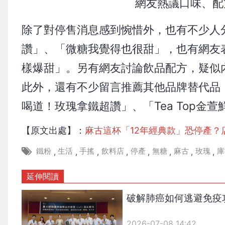
網友熱議口味、配
除了對停售消息感到惋惜外，也有不少人
讚」、「微糖我覺得也很甜」，也有網友
樣爆甜」。另有網友討論飲品配方，疑似
此外，還有不少留言推薦其他品牌替代品
喝道！玫瑰拿鐵超讚」、「Tea Top金
【原文出處】：
麻古這杯「12年經典款」恐停產
鐵粉
生活
手搖
飲料店
停產
無糖
麻古
玫瑰
庫
,
,
,
,
,
,
,
,
延伸閱讀
破解肺癌如何逃避免疫
2026-07-08 14:42