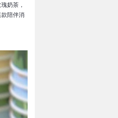
玫瑰奶茶，
這款陪伴消