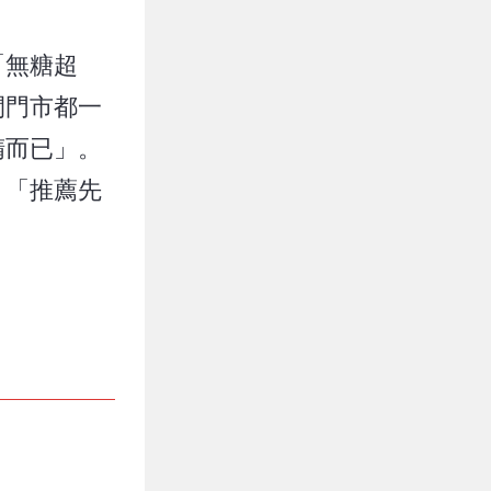
「無糖超
間門市都一
精而已」。
、「推薦先