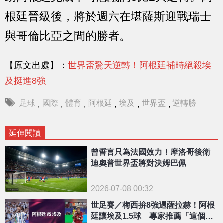
根廷晉級後，將於週六在堪薩斯迎戰瑞士
與哥倫比亞之間的勝者。
【原文出處】：
世界盃驚天逆轉！阿根廷補時絕殺埃
及挺進8強
足球
國際
體育
阿根廷
埃及
世界盃
逆轉勝
,
,
,
,
,
,
延伸閱讀
曾誓言只為法國效力！摩洛哥後衛
迪奧普世界盃將對決姆巴佩
2026-07-08 00:32
世足賽／梅西拚8強遇薩拉赫！阿根
廷讓埃及1.5球 專家推薦「這個玩