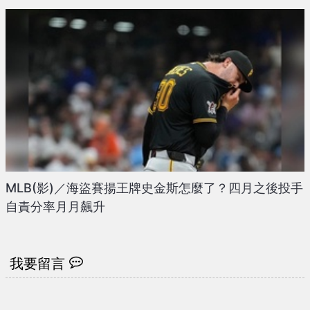
MLB(影)／海盜賽揚王牌史金斯怎麼了？四月之後投手
自責分率月月飆升
我要留言