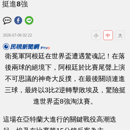
挺進8強
小
中
大
2026-07-08 02:22
衛冕軍阿根廷在世界盃遭遇驚魂記！在落
後兩球的絕境下，阿根廷於比賽尾聲上演
不可思議的神奇大反撲，在最後關頭連進
三球，最終以3比2逆轉擊敗埃及，驚險挺
進世界盃8強淘汰賽。
這場在亞特蘭大進行的關鍵戰役高潮迭