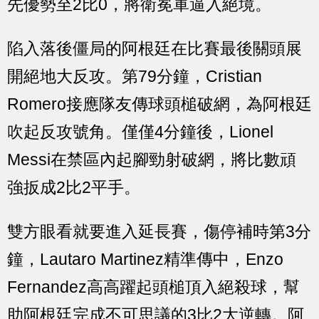
先優勢至2比0，將衛冕軍逼入絕境。
陷入落後僵局的阿根廷在比賽最後關頭展
開絕地大反攻。第79分鐘，Cristian
Romero接應隊友傳球頭槌破網，為阿根廷
吹起反攻號角。僅僅4分鐘後，Lionel
Messi在禁區內起腳勁射破網，將比數頑
強扳成2比2平手。
雙方眼看就要進入延長賽，傷停補時第3分
鐘，Lautaro Martinez精準傳中，Enzo
Fernandez高高躍起頭槌頂入絕殺球，幫
助阿根廷完成不可思議的3比2大逆轉。阿