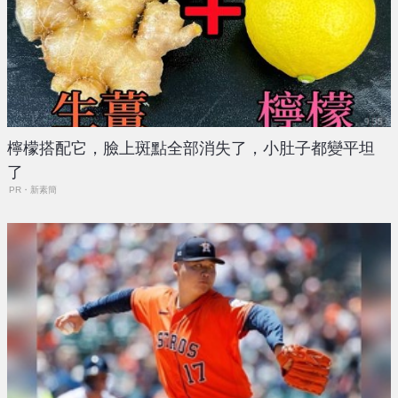
檸檬搭配它，臉上斑點全部消失了，小肚子都變平坦
了
PR・新素簡