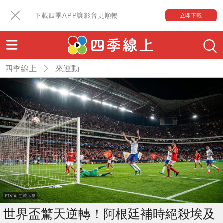
下載四季APP讓影音更順暢
立即下載
四季線上
來運動
世界盃驚天逆轉！阿根廷補時絕殺埃及