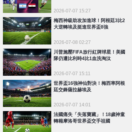
法」
2026-07-07 15:27
梅西神級助攻加進球！阿根廷3比2
大逆轉埃及挺進世界盃8強
2026-07-08 02:27
川普施壓FIFA放行紅牌球星！美國
隊仍遭比利時4比1血洗淘汰
2026-07-07 15:11
世界盃16強神仙對決！梅西率阿根
廷交鋒薩拉赫埃及
2026-07-07 14:01
法國痛失「失落寶藏」！18歲神童
轉籍摩洛哥世界盃交手祖國