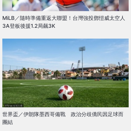
MiLB／隨時準備重返大聯盟！台灣強投鄧愷威太空人
3A登板後援1.2局飆3K
世界盃／伊朗隊墨西哥備戰 政治分歧僑民因足球而
團結