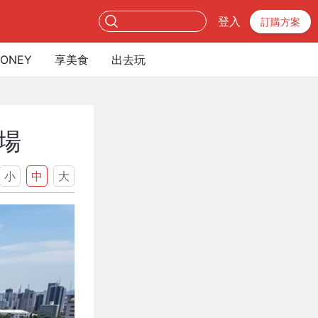
登入
訂購方案
ONEY
享美食
出去玩
場
小
中
大