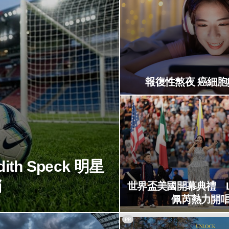
報復性熬夜 癌細胞
th Speck 明星
銷
世界盃美國開幕典禮 L
佩芮熱力開
PR