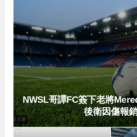
NWSL哥譚FC簽下老將Meredi
後衛因傷報
PR