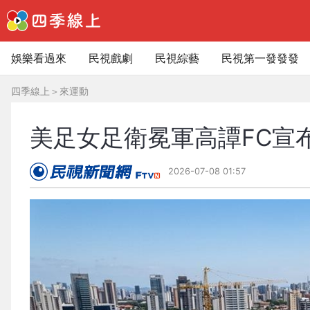
娛樂看過來
民視戲劇
民視綜藝
民視第一發發發
四季線上
＞
來運動
美足女足衛冕軍高譚FC宣布
2026-07-08 01:57