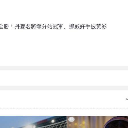
全勝！丹麥名將奪分站冠軍、挪威好手披黃衫
R
PR