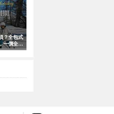
瑣？全包式
，一價全包
！