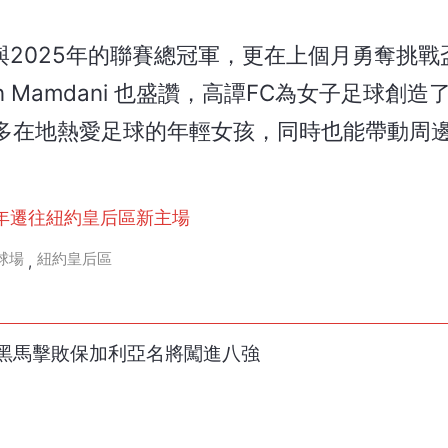
與2025年的聯賽總冠軍，更在上個月勇奪挑戰
hran Mamdani 也盛讚，高譚FC為女子足球創
多在地熱愛足球的年輕女孩，同時也能帶動周
8年遷往紐約皇后區新主場
球場
紐約皇后區
,
黑馬擊敗保加利亞名將闖進八強