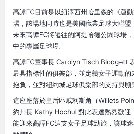
高譚FC目前是以紐澤西州哈里森的《運動畫刊》體育
場，該場地同時也是美國職業足球大聯盟（MLS
未來高譚FC將遷往的阿提哈德公園球場，則是紐
中的專屬足球場。
高譚FC董事長 Carolyn Tisch Bl
最具指標性的俱樂部，並定義女子運動的
抱負，並對紐約城足球俱樂部的支持與願
這座座落於皇后區威利斯角（Willets P
約州長 Kathy Hochul 對此表達
能迎來高譚FC這支女子足球勁旅，讓球