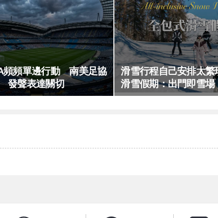
FA頻頻單邊行動 南美足協
滑雪行程自己安排太繁
發聲表達關切
滑雪假期：出門即雪場
不怕預算爆表