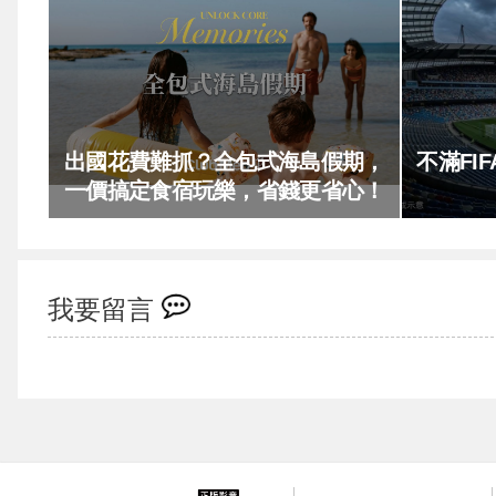
出國花費難抓？全包式海島假期，
不滿FI
一價搞定食宿玩樂，省錢更省心！
我要留言