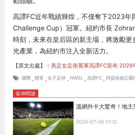
動體驗。
高譚FC近年戰績輝煌，不僅奪下2023年
Challenge Cup）冠軍。紐約市長 Zo
時刻，未來在皇后區的新主場，將激勵更
光產業，為紐約市注入全新活力。
【原文出處】：
美足女足衛冕軍高譚FC宣布 202
國際
體育
女子足球
NWSL
高譚FC
阿提哈德公園
,
,
,
,
,
延伸閱讀
溫網外卡大驚奇！地主
2026-07-08 01:12