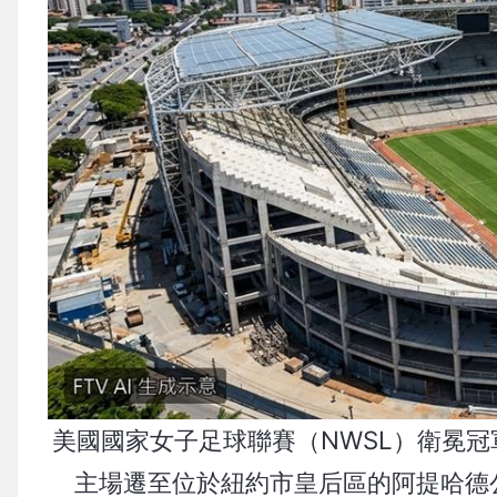
美國國家女子足球聯賽（NWSL）衛冕冠軍高
主場遷至位於紐約市皇后區的阿提哈德公園