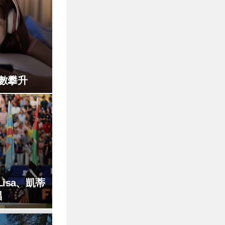
數攀升
isa、凱蒂
唱