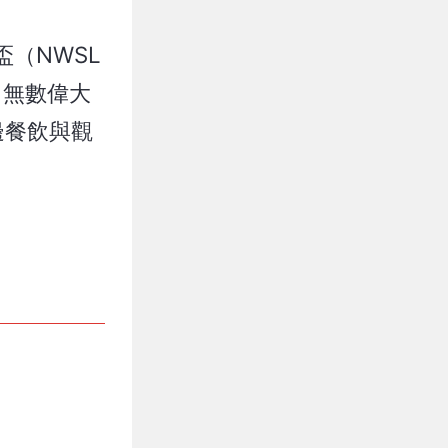
盃（NWSL
造了無數偉大
邊餐飲與觀