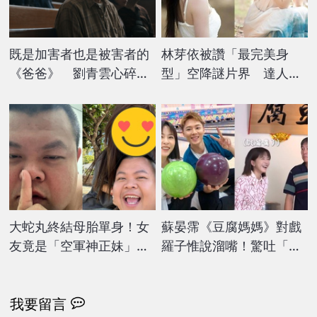
既是加害者也是被害者的
林芽依被讚「最完美身
《爸爸》 劉青雲心碎又
型」空降謎片界 達人激
細膩演出超催淚
讚：真的是妖精系美少
女！
大蛇丸終結母胎單身！女
蘇晏霈《豆腐媽媽》對戲
友竟是「空軍神正妹」…
羅子惟說溜嘴！驚吐「這
慘被分手原因超震撼
5字」遭宮美樂抓包：你
們同居？
我要留言