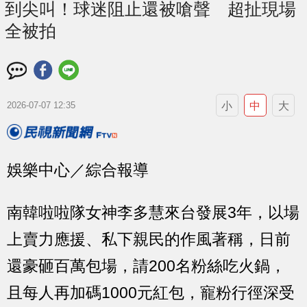
到尖叫！球迷阻止還被嗆聲 超扯現場
全被拍
小
中
大
2026-07-07 12:35
娛樂中心／綜合報導
南韓啦啦隊女神李多慧來台發展3年，以場
上賣力應援、私下親民的作風著稱，日前
還豪砸百萬包場，請200名粉絲吃火鍋，
且每人再加碼1000元紅包，寵粉行徑深受