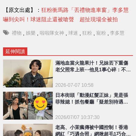
【原文出處】：
狂粉衝馬路「丟禮物進車窗」李多慧
嚇到尖叫！球迷阻止還被嗆聲 超扯現場全被拍
禮物
娛樂
啦啦隊女神
球迷
狂粉
寵粉
李多慧
,
,
,
,
,
,
延伸閱讀
滿地血當火龍果汁！兄妹丟下重傷
老父照常上班⋯他見1事心碎：不是
見死不救的理由
2026-07-07 10:58
日本街頭「動漫紅髮正妹」竟是張
菲辣媳！抓包餐廳「疑差別待遇外
國人」
2026/07/07 10:37:30
{PLAYICON}
老高、小茉瘋傳被中國控制！香港
網紅「巧遇合照」網揪超毛1巧合：