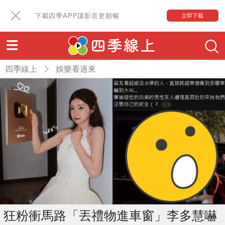
下載四季APP讓影音更順暢
立即下載
四季線上
娛樂看過來
狂粉衝馬路「丟禮物進車窗」李多慧嚇