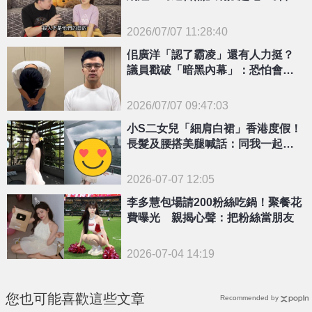
越描越黑
2026/07/07 11:28:40
{PLAYICON}
佀廣洋「認了霸凌」還有人力挺？
議員戳破「暗黑內幕」：恐怕會選
到底且選上
2026/07/07 09:47:03
{PLAYICON}
小S二女兒「細肩白裙」香港度假！
長髮及腰搭美腿喊話：同我一起走
嗎？
2026-07-07 12:05
李多慧包場請200粉絲吃鍋！聚餐花
費曝光 親揭心聲：把粉絲當朋友
2026-07-04 14:19
您也可能喜歡這些文章
Recommended by