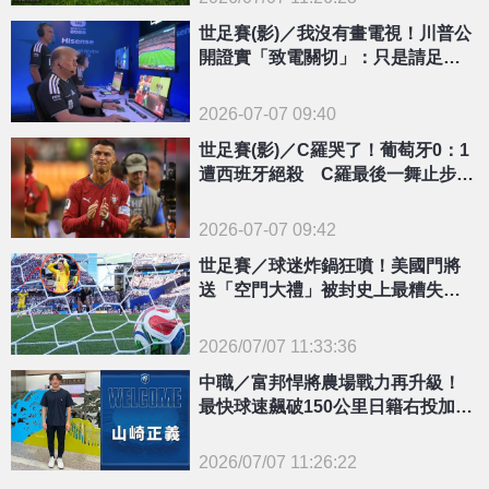
{PLAYICON}
世足賽(影)／我沒有畫電視！川普公
開證實「致電關切」：只是請足總
看一下重播
2026-07-07 09:40
世足賽(影)／C羅哭了！葡萄牙0：1
遭西班牙絕殺 C羅最後一舞止步16
強
2026-07-07 09:42
世足賽／球迷炸鍋狂噴！美國門將
送「空門大禮」被封史上最糟失
球 網酸：畫面永久典藏
2026/07/07 11:33:36
{PLAYICON}
中職／富邦悍將農場戰力再升級！
最快球速飆破150公里日籍右投加入
二軍
2026/07/07 11:26:22
{PLAYICON}