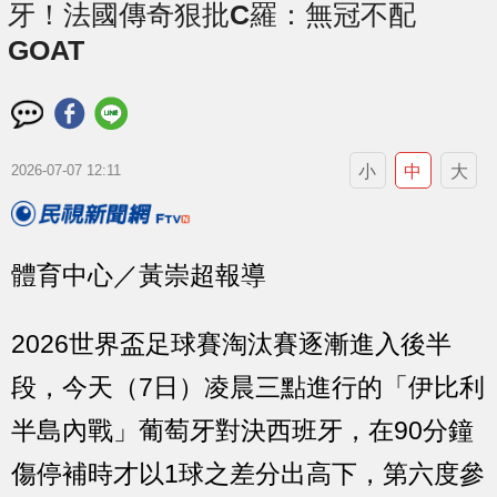
牙！法國傳奇狠批C羅：無冠不配
GOAT
小
中
大
2026-07-07 12:11
體育中心／黃崇超報導
2026世界盃足球賽淘汰賽逐漸進入後半
段，今天（7日）凌晨三點進行的「伊比利
半島內戰」葡萄牙對決西班牙，在90分鐘
傷停補時才以1球之差分出高下，第六度參