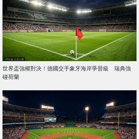
世界盃強權對決！德國交手象牙海岸爭晉級 瑞典強
碰荷蘭