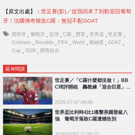
【原文出處】：
世足賽(影)／從我回來了到歡迎回葡萄
牙！法國傳奇狠批C羅：無冠不配GOAT
西班牙
葡萄牙
足球
C羅
體育
世界盃
世足賽
,
,
,
,
,
,
,
Cristiano
Ronaldo
FIFA
World
羅納度
GOAT
,
,
,
,
,
,
Cup
2026
體育綜合
,
,
延伸閱讀
世足賽／「C羅什麼都沒做！」BB
C球評開砲 轟教練「迎合巨星」害
葡萄牙出局
2026-07-07 09:48
世界盃比利時4比1痛擊美國晉級八
強 葡萄牙落敗C羅遺憾告別
2026/07/07 11:26:23