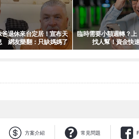
TR爸退休來台定居！宣布天
臨時需要小額週轉？上
息 網友樂翻：只缺媽媽了
找人幫！資金快
方案介紹
常見問題