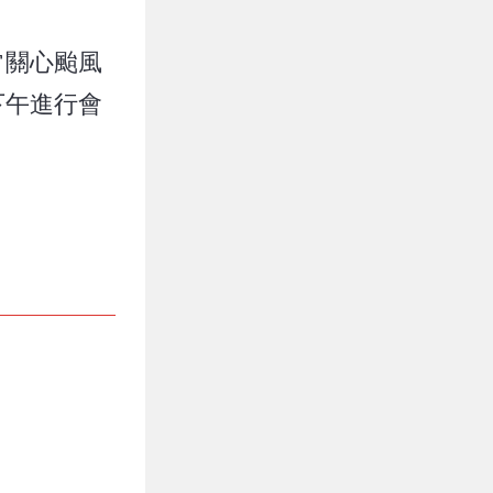
常關心颱風
下午進行會