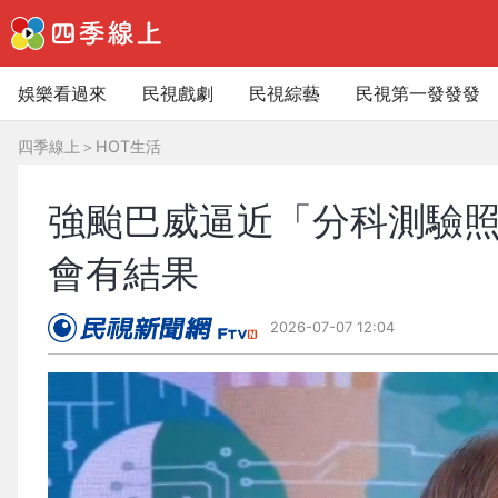
娛樂看過來
民視戲劇
民視綜藝
民視第一發發發
四季線上
＞
HOT生活
強颱巴威逼近「分科測驗
會有結果
2026-07-07 12:04