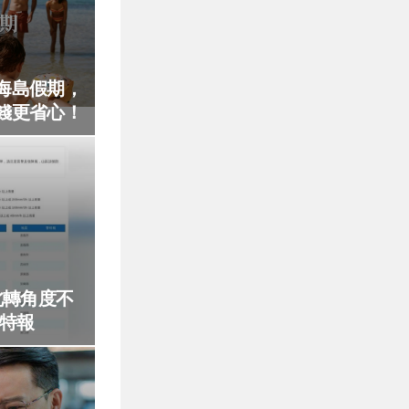
海島假期，
錢更省心！
北轉角度不
雨特報