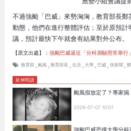
應變小組會議提
不過強颱「巴威」來勢洶洶，教育部長鄭
動態，他們在進行整體評估；至於原預計
議，預計最快下午就會有結果對外公布。
【原文出處】：
強颱巴威逼近「分科測驗照常舉行
教育部
颱風
教育部長
生活
大學
巴威
快新聞
,
,
,
,
,
,
,
延伸閱讀
颱風假放定了？專家揭
2026-07-07 10:07
強颱巴威恐撞大學分科