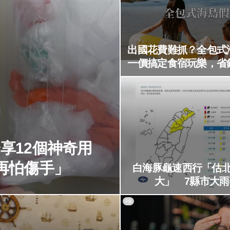
出國花費難抓？全包式
一價搞定食宿玩樂，省
享12個神奇用
再怕傷手」
白海豚龜速西行「估
大」 7縣市大
PR