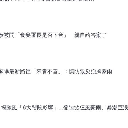
泰被問「食藥署長是否下台」 親自給答案了
家曝最新路徑「來者不善」：慎防致災強風豪雨
圖揭颱風「6大階段影響」…登陸掀狂風豪雨、暴潮巨