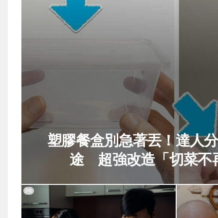
塑膠餐盒別急著丟！達人分
途 超強改造「切菜不
PR