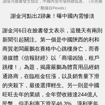
謝金河臉書發文指出，中國內需市場持續低迷。（示意圖
／翻攝自Pexels）
謝金河點出2跡象！曝中國內需慘淡
謝金河6日在臉書發文表示，這幾天有兩則
新聞引起關注。第一個是中國陝西的利和
商貿老闆嚴鵬在賽格中心跳樓身亡，而香
港媒體《信報財經》以「商場凶險，租戶
跳樓！」為題，揭露嚴鵬為體育用品經銷
通路商，在臨租金狂漲，以及銷售量下滑
的夾殺下，最後選擇輕生。另一則是中國
旺旺去年的業績，全年營收雖達244億人
民幣，但毛利率下滑至46.3%，淨利更年