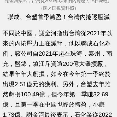
謝金河指出，台灣從2021年以來的內捲壓力正在減輕。
（圖／民視資料照）
聯成、台塑首季轉盈！台灣內捲逐壓減
不同於中國，
謝金河指出台灣從2021年以
來的內捲壓力正在減輕
，他以
聯成石化為
例
，該公司自2021年起在珠海，泰州，南
充，盤錦，鎮江斥資逾200億大舉擴廠，
結果年年大虧損，
如今在今年第一季終於
出現2.51億元的獲利
。另外，
台塑
去年雖
然虧損100.49億，但今年第一季賺32.69
億，
且第一季在中國也終於轉盈，小賺
1.73億。
謝金河最後表示，石化業從2022