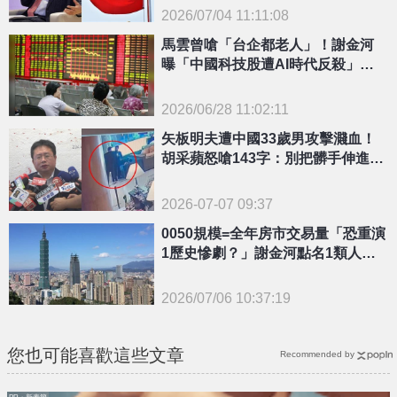
2026/07/04 11:11:08
{PLAYICON}
馬雲曾嗆「台企都老人」！謝金河
曝「中國科技股遭AI時代反殺」揭
市值崩潰內幕
2026/06/28 11:02:11
{PLAYICON}
矢板明夫遭中國33歲男攻擊濺血！
胡采蘋怒嗆143字：別把髒手伸進台
灣
2026-07-07 09:37
0050規模=全年房市交易量「恐重演
1歷史慘劇？」謝金河點名1類人：
很辛苦
2026/07/06 10:37:19
{PLAYICON}
您也可能喜歡這些文章
Recommended by