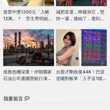
發票中獎1200元「入帳
減肥首選，檸檬加它，堅
12萬」？ 苦主秀明細：
持一週，腰細了，瘦到你
被校正回歸了
懷疑人生
債務危機深重！伊朗國家
台股才剛收復44K！巴逆
石油公司遭國營銀行凍結
逆曬對帳單「入手這1檔」
帳戶
股民集體崩潰：海嘯要來
了…
我要留言