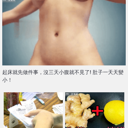
PR・新素簡
起床就先做件事，沒三天小腹就不見了! 肚子一天天變
小！
PR・新素簡