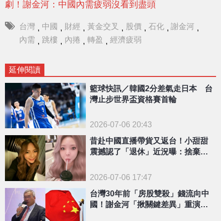
劇！謝金河：中國內需疲弱沒看到盡頭
台灣
中國
財經
黃金交叉
股價
石化
謝金河
,
,
,
,
,
,
,
內需
跳樓
內捲
轉盈
經濟疲弱
,
,
,
,
延伸閱讀
籃球快訊／韓國2分差氣走日本 台
灣止步世界盃資格賽首輪
2026-07-06 20:43
昔赴中國直播帶貨又返台！小甜甜
震撼認了「退休」近況曝：捨棄所
有工作
2026-07-06 17:47
台灣30年前「房股雙殺」錢流向中
國！謝金河「揪關鍵差異」重演機
率說了