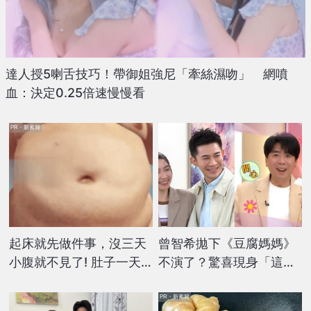
達人授5喇舌技巧！帶御姐強尼「牽絲濕吻」 網噴
血：決定0.25倍速慢慢看
PR・新素簡
起床就先做件事，沒三天
曾智希拋下《豆腐媽媽》
小腹就不見了! 肚子一天
不演了？驚喜現身「這節
天變小！
目」與梁赫群合體主持
PR・新素簡