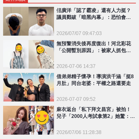
佀廣洋「認了霸凌」還有人力挺？
議員戳破「暗黑內幕」：恐怕會選
到底且選上
2026/07/07 09:47:03
{PLAYICON}
無預警消失後再度復出！河北彩花
「公開暫別原因」：被家人抓包拍
片
2026-07-06 14:37
借弟弟精子懷孕！導演洪千涵「挺8
月肚」同台老婆：平權之路還要走
2026-07-07 09:52
麻衣返台「私下拜文昌宮」被拍！
兒子「2000人考試拿第2」她驚：真
的有感
2026/07/06 11:28:38
{PLAYICON}