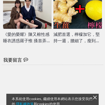
《愛的榮耀》陳又榕性感
減肥首選，檸檬加它，堅
睡衣誘惑羅子惟 搔首弄姿
持一週，腰細了，瘦到你
太火辣讓他一度卡詞
懷疑人生
我要留言
本系統使用cookies, 繼續使用本網站表示您接受我們
的
隱私權政策
和cookies的使用。