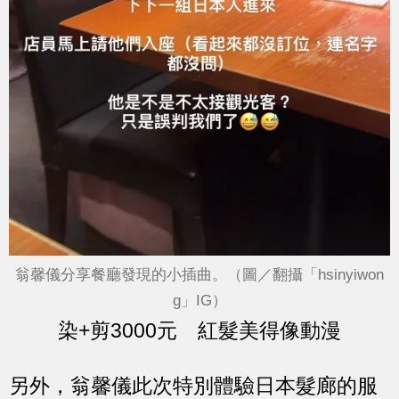
翁馨儀分享餐廳發現的小插曲。（圖／翻攝「hsinyiwon
g」IG）
染+剪3000元 紅髮美得像動漫
另外，翁馨儀此次特別體驗日本髮廊的服