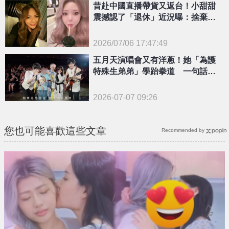
昔赴中國直播帶貨又返台！小甜甜
震撼認了「退休」近況曝：捨棄所
有工作
2026/07/06 17:47:49
{PLAYICON}
五月天演唱會又有洋蔥！她「為護
特殊生弟弟」學跆拳道 一句話逼
哭怪獸
2026-07-07 09:26
您也可能喜歡這些文章
Recommended by