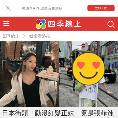
下載四季APP讓影音更順暢
立即下載
四季線上
娛樂看過來
日本街頭「動漫紅髮正妹」竟是張菲辣