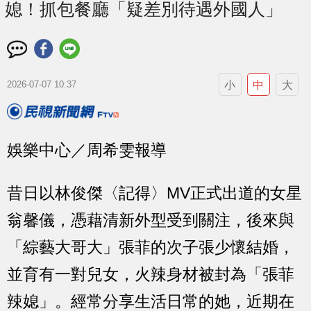
媳！抓包餐廳「疑差別待遇外國人」
小
中
大
2026-07-07 10:37
娛樂中心／周希雯報導
昔日以林俊傑〈記得〉MV正式出道的女星
翁馨儀，憑藉清新外型受到關注，後來與
「綜藝大哥大」張菲的次子張少懷結婚，
並育有一對兒女，火辣身材被封為「張菲
辣媳」。經常分享生活日常的她，近期在