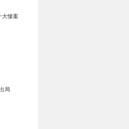
十大慘案
出局