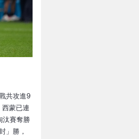
戰共攻進9
，西蒙已連
淘汰賽奪勝
完封」勝，