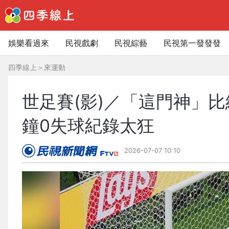
娛樂看過來
民視戲劇
民視綜藝
民視第一發發發
四季線上
＞
來運動
世足賽(影)／「這門神」比
鐘0失球紀錄太狂
2026-07-07 10:10