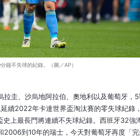
9分鐘不失球的紀錄。（圖／AP）
烏拉圭、沙烏地阿拉伯、奧地利以及葡萄牙，5
上延續2022年卡達世界盃淘汰賽的零失球紀錄
盃史上最長門將連續不失球紀錄。西班牙32強
和2006到10年的瑞士，今天對葡萄牙再度「