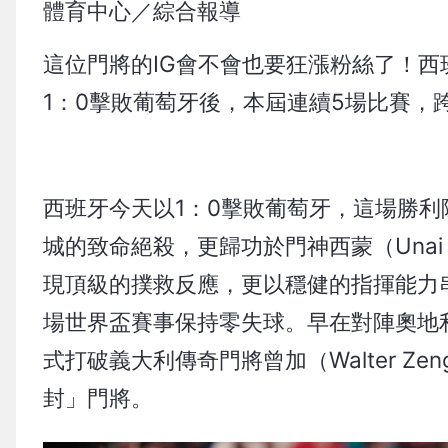
體育中心／綜合報導
這位門將的IG會不會也要狂漲粉絲了！西班牙
1：0擊敗葡萄牙後，本屆連續5場比賽，
西班牙今天以1：0擊敗葡萄牙，這場勝利除了
城的致命絕殺，更歸功於門神西蒙（Unai
現頂級的撲救反應，更以穩健的指揮能力
場世界盃賽事保持零失球。早在對陣奧地利
式打破義大利傳奇門將曾加（Walter Z
封」門將。