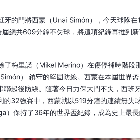
的門將西蒙（Unai Simón），今天球隊在
跨屆總共609分鐘不失球，將這項紀錄再推到新
梅里諾（Mikel Merino）在傷停補時階
 Simón） 鎮守的堅固防線。西蒙在本屆世界
串聯起後防線。隨著今日力保大門不失，西班牙
的32強賽中，西蒙就以519分鐘的連續無失
enga）保持了36年的世界盃紀錄，成為史上最