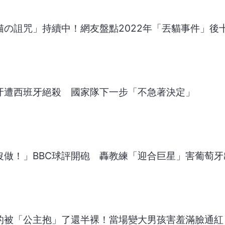
猫の詛咒」持續中！網友盤點2022年「丟貓事件」後
牙遭西班牙絕殺 國家隊下一步「不急著決定」
沒做！」BBC球評開砲 轟教練「迎合巨星」害葡萄牙
真的被「公主抱」了還半裸！當場變大男孩害羞滿臉通紅