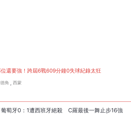
那位還要強！跨屆6戰609分鐘0失球紀錄太狂
維德角
西蒙
,
！葡萄牙0：1遭西班牙絕殺 C羅最後一舞止步16強