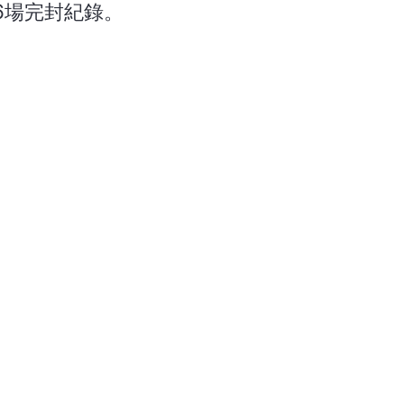
6場完封紀錄。