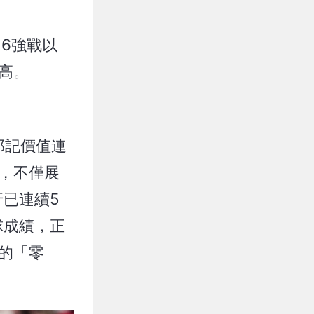
16強戰以
高。
段那記價值連
盃，不僅展
已連續5
球成績，正
長的「零