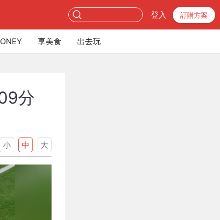
登入
訂購方案
ONEY
享美食
出去玩
09分
小
中
大