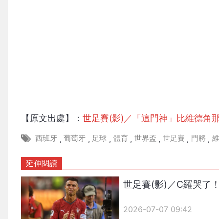
【原文出處】：
世足賽(影)／「這門神」比維德角
西班牙
葡萄牙
足球
體育
世界盃
世足賽
門將
,
,
,
,
,
,
,
延伸閱讀
世足賽(影)／C羅哭了
2026-07-07 09:42