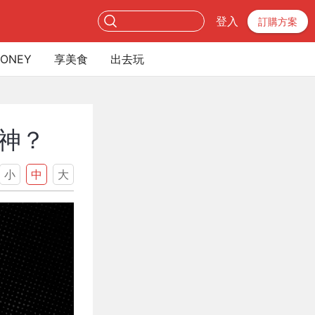
登入
訂購方案
ONEY
享美食
出去玩
女神？
小
中
大