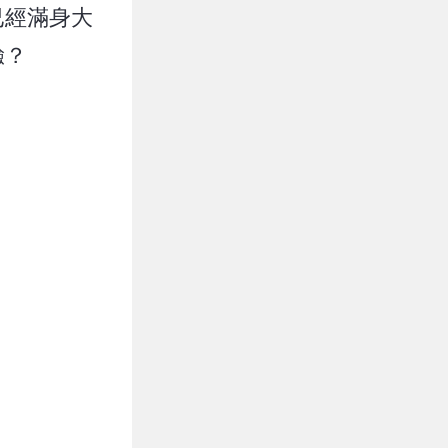
已經滿身大
驗？