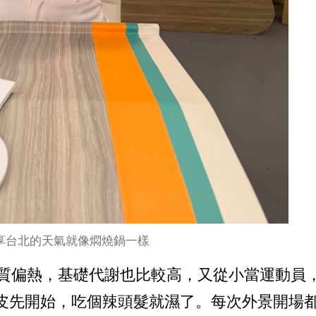
享台北的天氣就像燜燒鍋一樣
體質偏熱，基礎代謝也比較高，又從小當運動員
皮先開始，吃個辣頭髮就濕了。每次外景開場