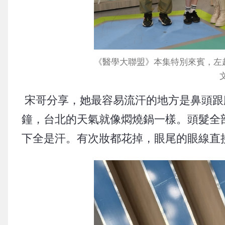
《醫學大聯盟》本集特別來賓，左起
宋哥分享，她最容易流汗的地方是鼻頭跟
鐘，台北的天氣就像燜燒鍋一樣。頭髮全
下全是汗。有次妝都花掉，眼尾的眼線直