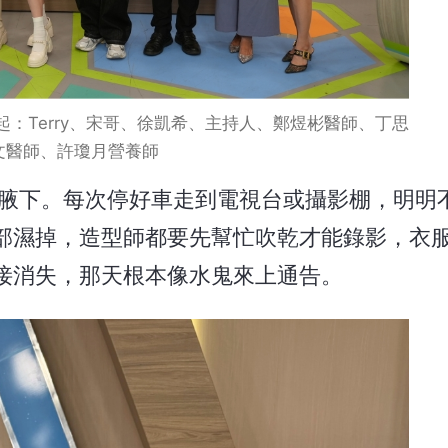
：Terry、宋哥、徐凱希、主持人、鄭煜彬醫師、丁思
文醫師、許瓊月營養師
腋下。每次停好車走到電視台或攝影棚，明明
部濕掉，造型師都要先幫忙吹乾才能錄影，衣
接消失，那天根本像水鬼來上通告。