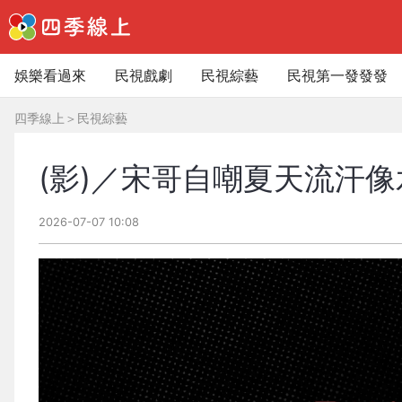
娛樂看過來
民視戲劇
民視綜藝
民視第一發發發
四季線上
＞
民視綜藝
(影)／宋哥自嘲夏天流汗
2026-07-07 10:08