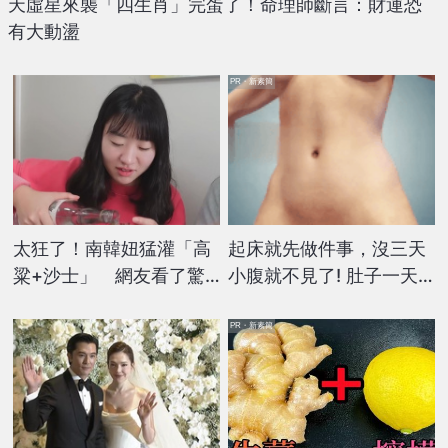
天虛星來襲「四生肖」完蛋了！命理師斷言：財運恐
有大動盪
PR・新素簡
太狂了！南韓妞猛灌「高
起床就先做件事，沒三天
粱+沙士」 網友看了驚
小腹就不見了! 肚子一天
呆：烈酒這樣喝超猛
天變小！
PR・新素簡