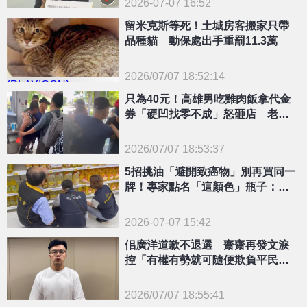
2026-07-07 16:52
留米克斯等死！土城房客搬家只帶
品種貓 動保處出手重罰11.3萬
2026/07/07 18:52:14
{PLAYICON}
只為40元！高雄男吃雞肉飯拿代金
券「硬凹找零不成」怒砸店 老伯
幫出錢也挨揍
2026/07/07 18:53:37
{PLAYICON}
5招挑油「避開致癌物」別再買同一
牌！專家點名「這顏色」瓶子：最
新鮮
2026-07-07 15:42
佀廣洋道歉不退選 齋齋再發文淚
控「有權有勢就可隨便欺負平民百
姓」
2026/07/07 18:55:41
{PLAYICON}