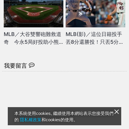
MLB／大谷雙響砲難救道
MLB(影)／這位日籍投手
奇 今永5局好投助小熊
丟8分還勝投！只丟5分卻
橫掃
被換下場的今井達也命運
大不同
我要留言
本系統使用cookies, 繼續使用本網站表示您接受我們
的
隱私權政策
和cookies的使用。