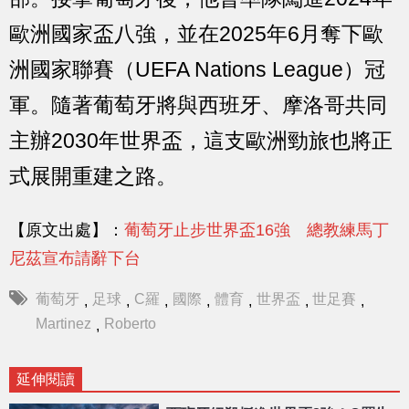
歐洲國家盃八強，並在2025年6月奪下歐
洲國家聯賽（UEFA Nations League）冠
軍。隨著葡萄牙將與西班牙、摩洛哥共同
主辦2030年世界盃，這支歐洲勁旅也將正
式展開重建之路。
【原文出處】：
葡萄牙止步世界盃16強 總教練馬丁
尼茲宣布請辭下台
葡萄牙
足球
C羅
國際
體育
世界盃
世足賽
,
,
,
,
,
,
,
Martinez
Roberto
,
延伸閱讀