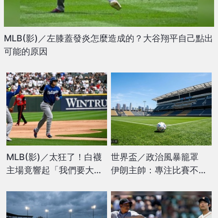
MLB(影)／左膝蓋發炎怎麼造成的？大谷翔平自己點出
可能的原因
MLB(影)／太狂了！白襪
世界盃／政治風暴籠罩
主場竟響起「我們要大
伊朗主帥：專注比賽不理
谷」敵隊球迷集體淪陷
炒作