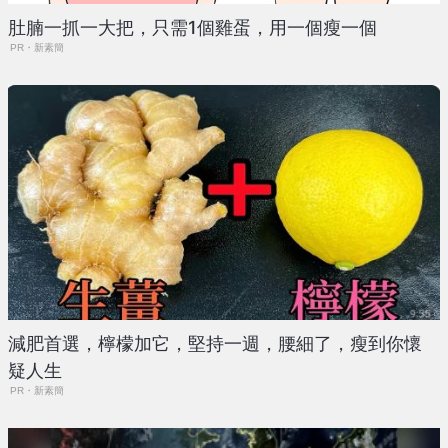
肚腩一抓一大把，只需1個雞蛋，用一個瘦一個
PR・新素簡
減肥首選，檸檬加它，堅持一週，腰細了，瘦到你懷
疑人生
PR・新素簡