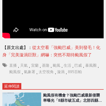
【原文出處】：
從太空看「強颱巴威」美到發毛！化
身「完美漩渦巨獸」網嚇：突然不期待颱風假了
直播
天氣
宜蘭
基隆
颱風
生活
巴威
暴風圈
,
,
,
,
,
,
,
,
颱風假
氣象署
太空視角
漩渦
895百帕
,
,
,
,
延伸閱讀
颱風假有機會？強颱巴威最新侵襲
率曝光「8縣市破五成」北部四縣市
最高