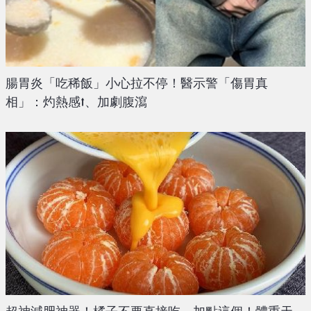
腸胃炎「吃稀飯」小心拉不停！醫示警「傷胃真
相」：灼熱感⭡、加劇腹瀉