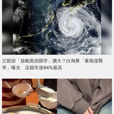
父親節「放颱風假縣市」擴大？白海豚「暴風侵襲
率」曝光 這縣市達64%最高