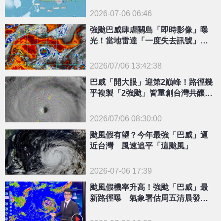
2026-07-06 06:46
強颱巴威肆虐關島「即時影像」曝
光！當地雷達「一度失去訊號」台
灣網友嚇壞
2026/07/06 13:42:38
巴威「開大眼」迎第2巔峰！路徑幾
{PLAYICON}
乎複製「2強颱」皆重創台灣共釀95
死
2026/07/06 08:30:00
颱風假有望？今年最強「巴威」逼
近台灣 風速追平「這颱風」
{PLAYICON}
2026-07-06 17:39
颱風假機率升高！強颱「巴威」最
新路徑曝 氣象署估周五清晨發陸
警