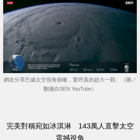
網友分享巴威太空視角俯瞰，驚呼真的超大一顆。（圖／
翻攝自SEN YouTube）
完美對稱宛如冰淇淋 143萬人直擊太空
震撼視角