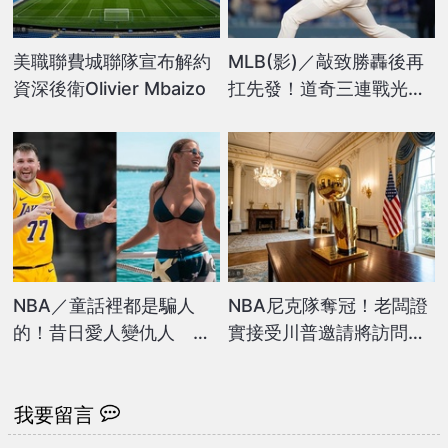
美職聯費城聯隊宣布解約
MLB(影)／敲致勝轟後再
資深後衛Olivier Mbaizo
扛先發！道奇三連戰光芒
最終回宣布大谷翔平「只
投不打」
NBA／童話裡都是騙人
NBA尼克隊奪冠！老闆證
的！昔日愛人變仇人 湖
實接受川普邀請將訪問白
人少主東77遭前未婚妻討
宮
16億和解金
我要留言