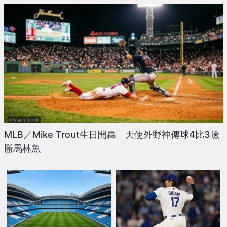
MLB／Mike Trout生日開轟 天使外野神傳球4比3險
勝馬林魚