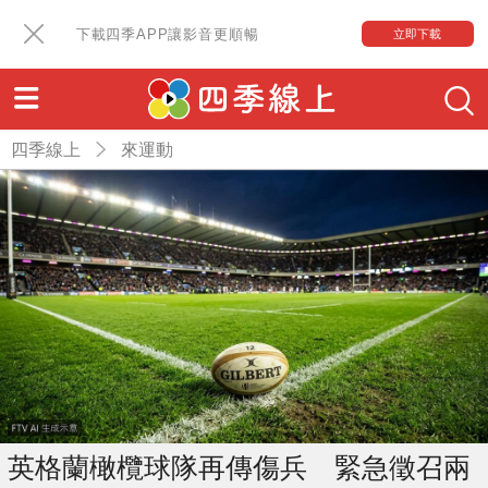
下載四季APP讓影音更順暢
立即下載
四季線上
來運動
英格蘭橄欖球隊再傳傷兵 緊急徵召兩