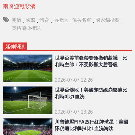
兩將迎戰斐濟
斐濟
國際
體育
橄欖球
傷兵名單
國家錦標賽
,
,
,
,
,
,
英格蘭橄欖球
延伸閱讀
世界盃美前鋒禁賽獲撤銷惹議 比
利時主帥：不受影響大勝晉級
2026-07-07 12:26
世界盃慘敗！美國隊防線崩盤遭比
利時4比1血洗
2026-07-07 13:26
川普施壓FIFA放行紅牌球星！美國
隊仍遭比利時4比1血洗淘汰