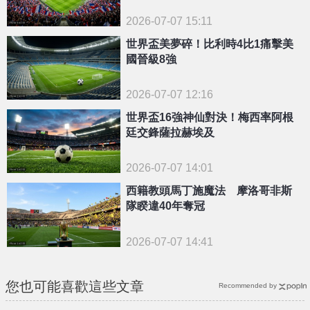
2026-07-07 15:11
世界盃美夢碎！比利時4比1痛擊美
國晉級8強
2026-07-07 12:16
世界盃16強神仙對決！梅西率阿根
廷交鋒薩拉赫埃及
2026-07-07 14:01
西籍教頭馬丁施魔法 摩洛哥非斯
隊睽違40年奪冠
2026-07-07 14:41
您也可能喜歡這些文章
Recommended by