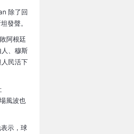
an 除了回
斯坦發聲。
擊敗阿根廷
伯人、穆斯
坦人民活下
社
這場風波也
他表示，球