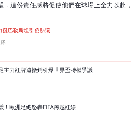
望，這份責任感將促使他們在球場上全力以赴
力挺巴勒斯坦引發熱議
及隊
足主力紅牌遭撤銷引爆世界盃特權爭議
！歐洲足總怒轟FIFA跨越紅線