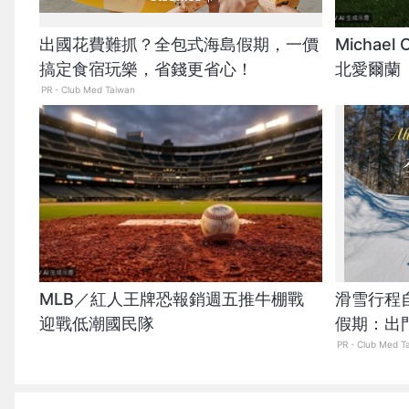
出國花費難抓？全包式海島假期，一價
Michae
搞定食宿玩樂，省錢更省心！
北愛爾蘭
PR・Club Med Taiwan
MLB／紅人王牌恐報銷週五推牛棚戰
滑雪行程
迎戰低潮國民隊
假期：出
爆表！
PR・Club Med T