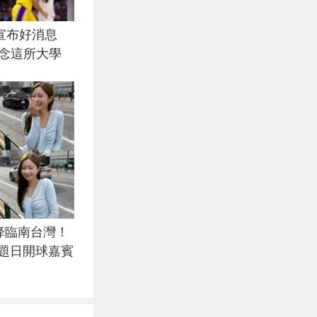
旦宣布好消息
將會念這所大學
降臨南台灣！
主題日開球嘉賓