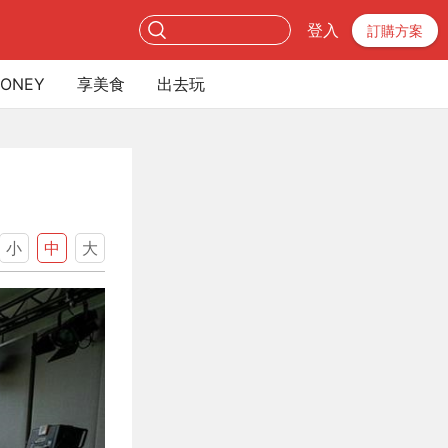
登入
訂購方案
ONEY
享美食
出去玩
小
中
大