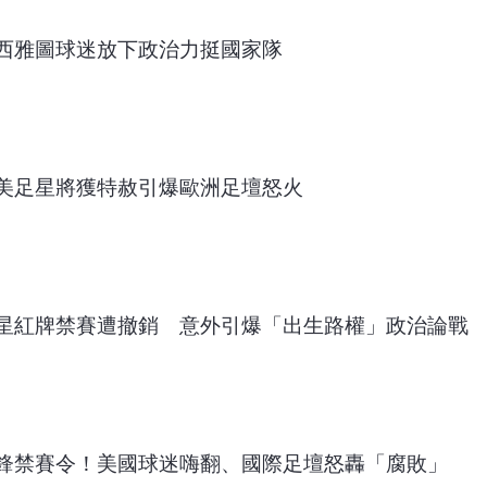
！西雅圖球迷放下政治力挺國家隊
美足星將獲特赦引爆歐洲足壇怒火
星紅牌禁賽遭撤銷 意外引爆「出生路權」政治論戰
美前鋒禁賽令！美國球迷嗨翻、國際足壇怒轟「腐敗」