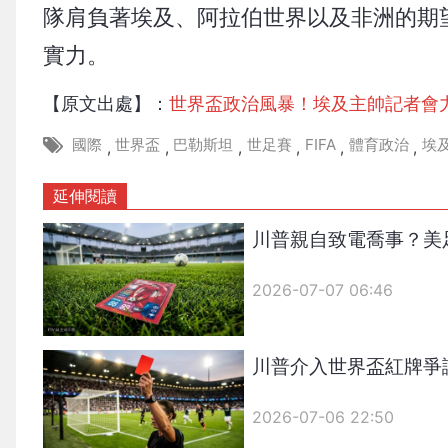
隊肩負著埃及、阿拉伯世界以及非洲的期
實力。
【原文出處】：
世界盃政治風暴！埃及主帥記者會
國際
世界盃
巴勒斯坦
世足賽
FIFA
體育政治
埃
,
,
,
,
,
,
延伸閱讀
川普親自致電喬事？美
2026-07-07 06:46
川普介入世界盃紅牌爭議
2026-07-06 22:50