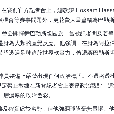
賽前官方記者會上，總教練 Hossam Hass
球隊晉級機會等賽事問題外，更花費大量篇幅為巴勒
san 曾公開揮舞巴勒斯坦國旗。當被記者問及若
是身為人類的直覺反應。他強調，在身為阿拉
希望透過足球這股世界軟實力，傳遞讓巴勒斯
，球員裝備上嚴禁出現任何政治標語。不過路透
明文規定禁止教練在新聞記者會上表達政治觀點。
一層濃厚的政治色彩。
坦言埃及確實處於劣勢，但他強調球隊毫無畏懼。