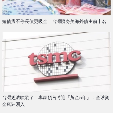
短債震不停長債更吸金 台灣躋身美海外債主前十名
台灣經濟噴發了！專家預言將迎「黃金5年」：全球資
金瘋狂湧入