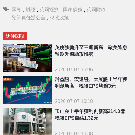
國際
財經
英國經濟
國家債務
英國財政
,
,
,
,
,
預算責任辦公室
稅收政策
,
延伸閱讀
英鎊強勢升至三週新高 歐美降息
預期升溫助攻漲勢
2026-07-07 16:06
群益證、宏遠證、大展證上半年獲
利創新高 稅後EPS均逾3元
2026-07-07 16:18
玉山金上半年獲利創新高214.3億
稅後EPS自結1.32元
2026-07-07 16:38