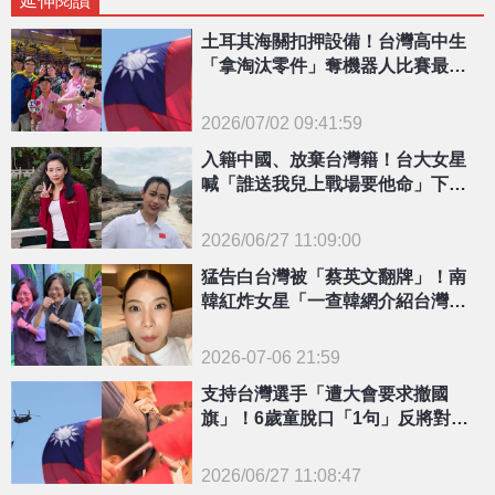
土耳其海關扣押設備！台灣高中生
「拿淘汰零件」奪機器人比賽最高
分 謝金河神回1句
2026/07/02 09:41:59
{PLAYICON}
入籍中國、放棄台灣籍！台大女星
喊「誰送我兒上戰場要他命」下秒
脫口1事疑違法慘了
2026/06/27 11:09:00
{PLAYICON}
猛告白台灣被「蔡英文翻牌」！南
韓紅炸女星「一查韓網介紹台灣女
總統」嚇爛：很了不起
2026-07-06 21:59
支持台灣選手「遭大會要求撤國
旗」！6歲童脫口「1句」反將對方
一軍 嚇跑賽事主持人
2026/06/27 11:08:47
{PLAYICON}