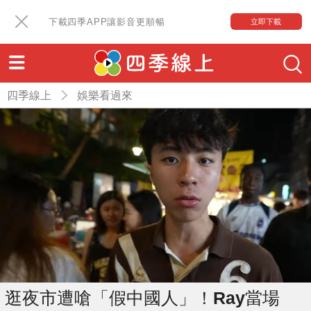
下載四季APP讓影音更順暢
立即下載
四季線上
娛樂看過來
逛夜市遭嗆「假中國人」！Ray當場