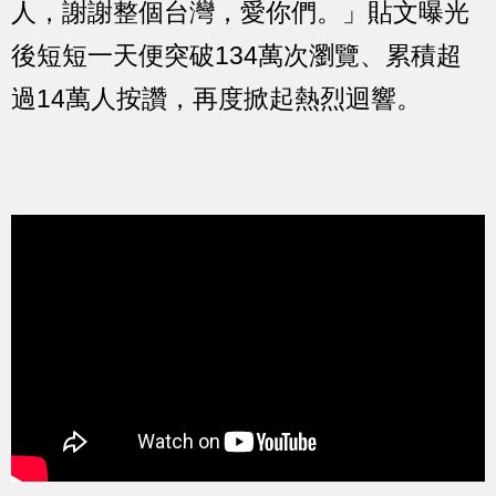
人，謝謝整個台灣，愛你們。」貼文曝光
後短短一天便突破134萬次瀏覽、累積超
過14萬人按讚，再度掀起熱烈迴響。