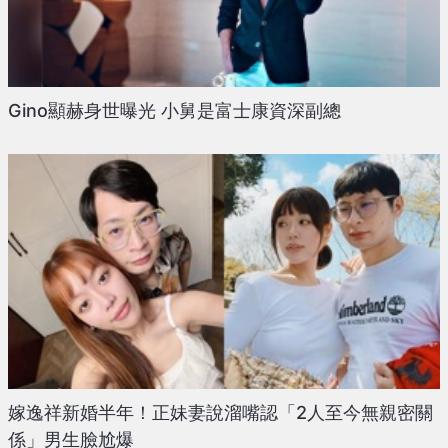
Gino顯赫身世曝光 小舅是富士康資深副總
嫁逸祥新婚半年！正妹妻說溜嘴認「2人至今無親密關
係」男生臉尬爆