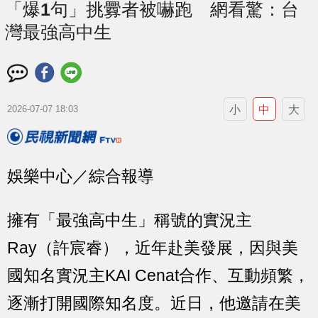
「爆1句」挑釁者被嚇跑 網看驚：台
灣最強高中生
小
中
大
2026-07-07 18:03
娛樂中心／綜合報導
擁有「最強高中生」稱號的實況主
Ray（許宸睿），近年赴美發展，因與美
國知名實況主KAI Cenat合作、互動頻繁，
逐漸打開國際知名度。近日，他邀請在美