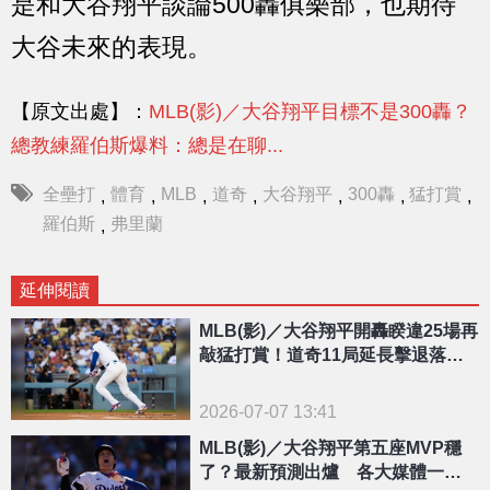
是和大谷翔平談論500轟俱樂部，也期待
大谷未來的表現。
【原文出處】：
MLB(影)／大谷翔平目標不是300轟？
總教練羅伯斯爆料：總是在聊...
全壘打
體育
MLB
道奇
大谷翔平
300轟
猛打賞
,
,
,
,
,
,
,
羅伯斯
弗里蘭
,
延伸閱讀
MLB(影)／大谷翔平開轟睽違25場再
敲猛打賞！道奇11局延長擊退落磯
奪勝
2026-07-07 13:41
MLB(影)／大谷翔平第五座MVP穩
了？最新預測出爐 各大媒體一面