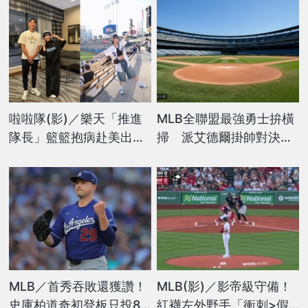
啦啦隊(影)／樂天「推進
MLB全聯盟最強勇士拚橫
隊長」籃籃抱病赴美出任
掃 派艾德爾掛帥對決海
務！與沙子宸相見歡送上
盜
「家鄉味」
MLB／首秀吞敗還獲讚！
MLB(影)／影帝級守備！
史庫柏道奇初登板只投85
紅襪左外野手「衝刺>假