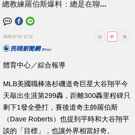
總教練羅伯斯爆料：總是在聊...
小
中
大
2026-07-07 17:11
體育中心／綜合報導
MLB美國職棒洛杉磯道奇巨星大谷翔平今
天敲出生涯第299轟，距離300轟里程碑只
剩下1發全壘打，賽後道奇主帥羅伯斯
（Dave Roberts）也提到平時和大谷翔平
談的「目標」，也讓外界相當好奇。