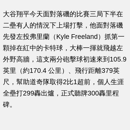
大谷翔平今天面對落磯的比賽三局下半在
二壘有人的情況下上場打擊，他面對落磯
先發左投弗里蘭（Kyle Freeland）抓第一
顆掉在紅中的卡特球，大棒一揮就飛越左
外野高牆，這支兩分砲擊球初速來到105.9
英里（約170.4 公里）、飛行距離379英
尺，幫助道奇隊取得2比1超前，個人生涯
全壘打299轟出爐，正式聽牌300轟里程
碑。