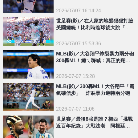
倒看好
2026/07/07 16:14:24
{PLAYICON}
世足賽(影)／在人家的地盤狠狠打臉
美國總統！比利時進球後大跳「川
普舞步」慶祝
2026/07/07 15:53:36
{PLAYICON}
MLB(影)／大谷翔平炸裂暴力兩分砲
300轟M1！總ㄟ嗨喊：真正的翔平
回來了！
2026-07-07 15:28
MLB(影)／300轟M1！大谷翔平「霸
氣確信步」 炸裂暴力逆轉兩分砲
2026-07-07 11:06
世足賽／最後8強是誰？梅西「挑戰
近百年紀錄」大戰法老 阿根廷、
埃及矛盾對決前瞻