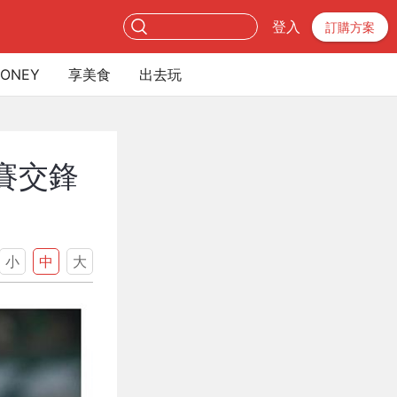
登入
訂購方案
ONEY
享美食
出去玩
賽交鋒
小
中
大