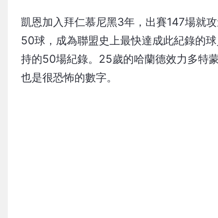
凱恩加入拜仁慕尼黑3年，出賽147場就
50球，成為聯盟史上最快達成此紀錄的
持的50場紀錄。25歲的哈蘭德效力多特
也是很恐怖的數字。