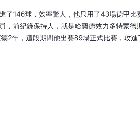
攻進了146球，效率驚人，他只用了43場德甲比
球員，前紀錄保持人，就是哈蘭德效力多特蒙德
蒙德2年，這段期間他出賽89場正式比賽，攻進