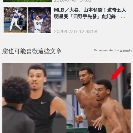
MLB／大谷、山本領銜！道奇五人
明星賽「四野手先發」創紀錄 主
帥再點三人也該入選
2026/07/07 12:38:58
{PLAYICON}
您也可能喜歡這些文章
Recommended by