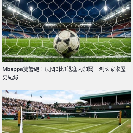
Mbappe雙響砲！法國3比1退塞內加爾 創國家隊歷
史紀錄