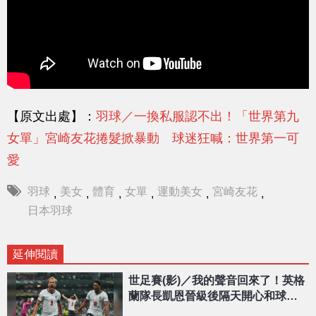
【原文出處】：
羽球／一換私服認不出！「世界第九
女單」宮崎友花捲髮掀暴動 球迷狂喊：世界第一可
愛
羽球
美女
體育
女單
運動美女
宮崎友花
,
,
,
,
,
,
日本羽球
延伸閱讀
世足賽(影)／我的聲音回來了！英格
蘭隊長凱恩晉級後隔天開心和球迷
分享喜悅