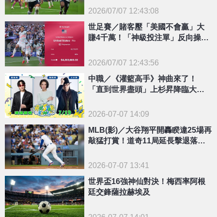
2026/07/07 12:43:08
{PLAYICON}
世足賽／賭客壓「美國不會贏」大
賺4千萬！「神級投注單」反向操作
獲利滿滿
2026/07/07 12:43:56
{PLAYICON}
中職／《灌籃高手》神曲來了！
「直到世界盡頭」上杉昇降臨大巨
蛋 明星賽豪華陣容看這
2026-07-07 14:09
MLB(影)／大谷翔平開轟睽違25場再
敲猛打賞！道奇11局延長擊退落磯
奪勝
2026-07-07 13:41
世界盃16強神仙對決！梅西率阿根
廷交鋒薩拉赫埃及
2026-07-07 14:01