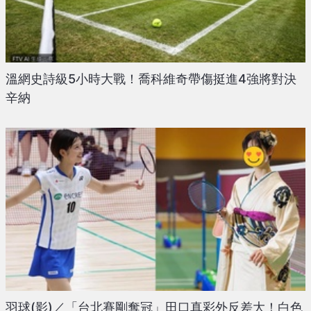
溫網史詩級5小時大戰！喬科維奇帶傷挺進4強將對決
辛納
羽球(影)／「台北賽剛奪冠」田口真彩外反差大！白色