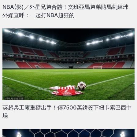
NBA(影)／外星兄弟合體！文班亞馬弟弟隨馬刺練球
外媒直呼：一起打NBA超狂的
英超兵工廠重磅出手！傳7500萬鎊簽下紐卡索巴西中
場