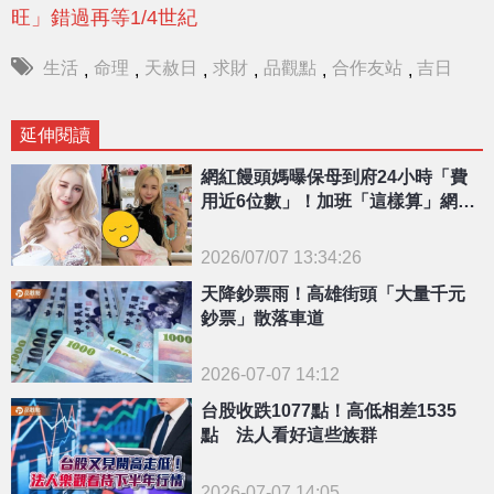
旺」錯過再等1/4世紀
生活
命理
天赦日
求財
品觀點
合作友站
吉日
,
,
,
,
,
,
延伸閱讀
網紅饅頭媽曝保母到府24小時「費
用近6位數」！加班「這樣算」網全
傻眼
2026/07/07 13:34:26
{PLAYICON}
天降鈔票雨！高雄街頭「大量千元
鈔票」散落車道
2026-07-07 14:12
台股收跌1077點！高低相差1535
點 法人看好這些族群
2026-07-07 14:05