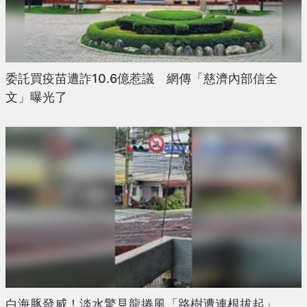
委託買疫苗遭詐10.6億惹議 網傳「慈濟內部信全
文」曝光了
白海豚發威！淡水驚見龍捲風「路樹遭連根拔起」