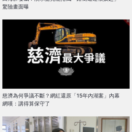
驚險畫面曝
慈濟為何爭議不斷？網紅還原「15年內湖案」內幕
網嘆：講得算保守了