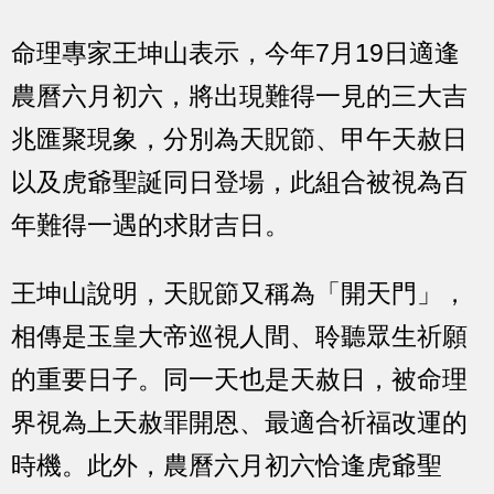
命理專家王坤山表示，今年7月19日適逢
農曆六月初六，將出現難得一見的三大吉
兆匯聚現象，分別為天貺節、甲午天赦日
以及虎爺聖誕同日登場，此組合被視為百
年難得一遇的求財吉日。
王坤山說明，天貺節又稱為「開天門」，
相傳是玉皇大帝巡視人間、聆聽眾生祈願
的重要日子。同一天也是天赦日，被命理
界視為上天赦罪開恩、最適合祈福改運的
時機。此外，農曆六月初六恰逢虎爺聖