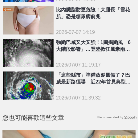
比內臟脂肪更危險！大腿長「雪花
肌」恐是糖尿病前兆
2026-07-07 14:19
強颱巴威又大又強！1圖揭颱風「6
大階段影響」…登陸掀狂風豪雨、
暴潮巨浪
2026/07/07 11:19:17
「這些縣市」準備放颱風假了？巴
威最新路徑曝 近22年首見典型西
北颱
{PLAYICON}
2026/07/07 11:39:32
{PLAYICON}
您也可能喜歡這些文章
Recommended by