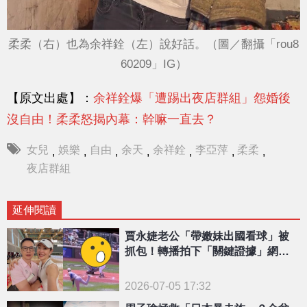
柔柔（右）也為余祥銓（左）說好話。（圖／翻攝「rou8
60209」IG）
【原文出處】：
余祥銓爆「遭踢出夜店群組」怨婚後
沒自由！柔柔怒揭內幕：幹嘛一直去？
女兒
娛樂
自由
余天
余祥銓
李亞萍
柔柔
,
,
,
,
,
,
,
夜店群組
延伸閱讀
賈永婕老公「帶嫩妹出國看球」被
抓包！轉播拍下「關鍵證據」網
驚：和正宮好像
2026-07-05 17:32