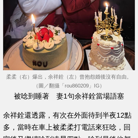
柔柔（右）爆出，余祥銓（左）曾抱怨婚後沒有自由。
（圖／翻攝「rou860209」IG）
被唸到睡著 妻1句余祥銓當場語塞
余祥銓還透露，有次在外面待到半夜12點
多，當時在車上被柔柔打電話來狂唸，回