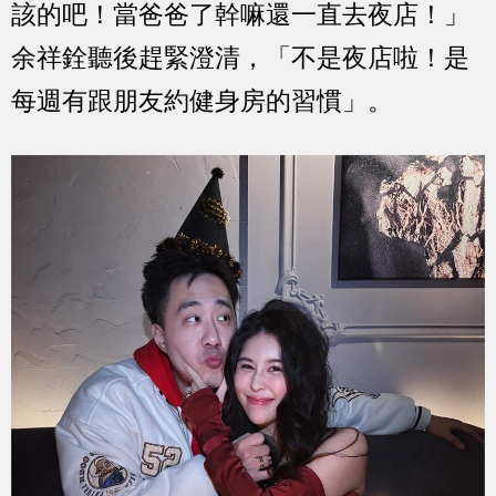
該的吧！當爸爸了幹嘛還一直去夜店！」
余祥銓聽後趕緊澄清，「不是夜店啦！是
每週有跟朋友約健身房的習慣」。