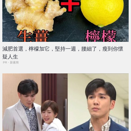
減肥首選，檸檬加它，堅持一週，腰細了，瘦到你懷
疑人生
PR・新素簡