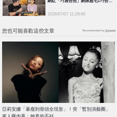
網紅「巧遇合照」網揪超毛1巧合：
越描越黑
2026/07/07 11:28:40
{PLAYICON}
您也可能喜歡這些文章
Recommended by
亞莉安娜「暴瘦到骨頭全現形」！突「暫別演藝圈」
家人曝內幕：她真的不好