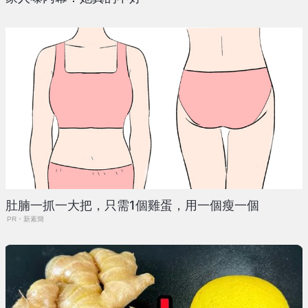
肚腩一抓一大把，只需1個雞蛋，用一個瘦一個
PR・新素簡