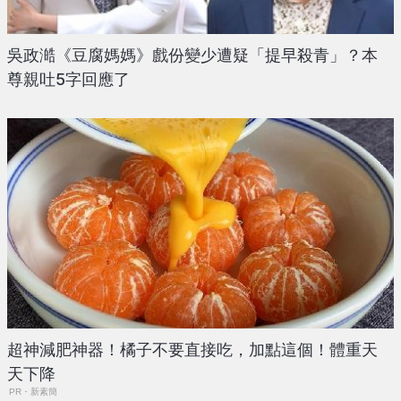
吳政澔《豆腐媽媽》戲份變少遭疑「提早殺青」？本
尊親吐5字回應了
超神減肥神器！橘子不要直接吃，加點這個！體重天
天下降
PR・新素簡