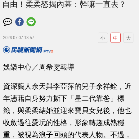
自由！柔柔怒揭內幕：幹嘛一直去？
小
中
大
2026-07-07 13:57
娛樂中心／周希雯報導
資深藝人余天與李亞萍的兒子余祥銓，近
年憑藉自身努力撕下「星二代靠爸」標
籤，與柔柔結婚並迎來寶貝女兒後，他也
收斂過往愛玩的性格，形象轉趨成熟穩
重，被視為浪子回頭的代表人物。不過，