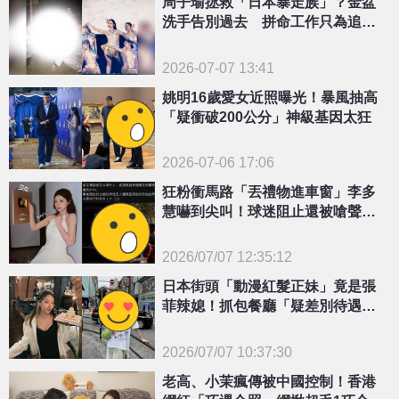
周子瑜拯救「日本暴走族」？金盆
洗手告別過去 拼命工作只為追隨
偶像
2026-07-07 13:41
姚明16歲愛女近照曝光！暴風抽高
「疑衝破200公分」神級基因太狂
2026-07-06 17:06
狂粉衝馬路「丟禮物進車窗」李多
慧嚇到尖叫！球迷阻止還被嗆聲
超扯現場全被拍
2026/07/07 12:35:12
{PLAYICON}
日本街頭「動漫紅髮正妹」竟是張
菲辣媳！抓包餐廳「疑差別待遇外
國人」
2026/07/07 10:37:30
{PLAYICON}
老高、小茉瘋傳被中國控制！香港