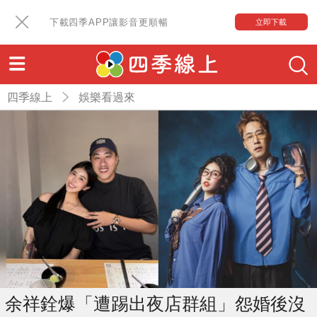
下載四季APP讓影音更順暢
立即下載
四季線上
娛樂看過來
余祥銓爆「遭踢出夜店群組」怨婚後沒